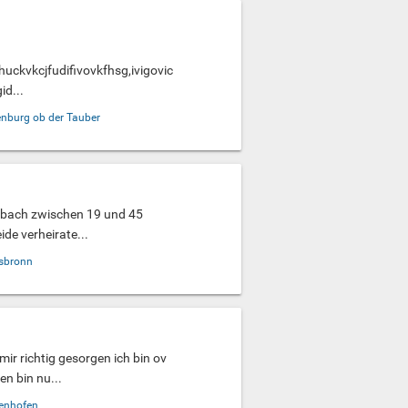
uckvkcjfudifivovkfhsg,ivigovic
id...
nburg ob der Tauber
sbach zwischen 19 und 45
ide verheirate...
lsbronn
mir richtig gesorgen ich bin ov
n bin nu...
tenhofen