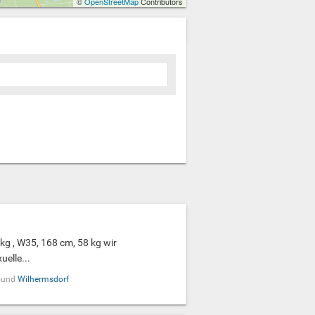
©
OpenStreetMap
Contributors
 kg , W35, 168 cm, 58 kg wir
elle...
ound
Wilhermsdorf