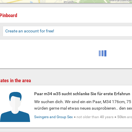
Pinboard
Create an account for free!
ates in the area
Paar m34 w35 sucht schlanke Sie für erste Erfahrun
Wir suchen dich. Wir sind ein ein Paar, M34 176cm, 75
würden gerne mal etwas neues ausprobieren.. den sexu
Swingers and Group Sex
● not older than
40
years ●
50km
ar