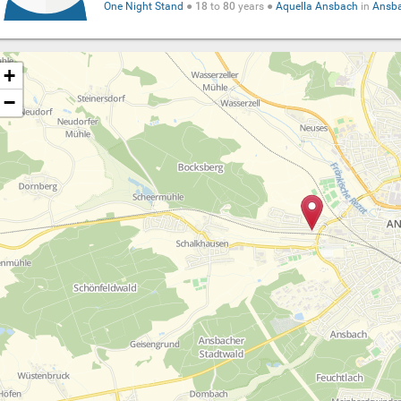
One Night Stand
●
18
to
80
years ●
Aquella Ansbach
in
Ansb
+
−