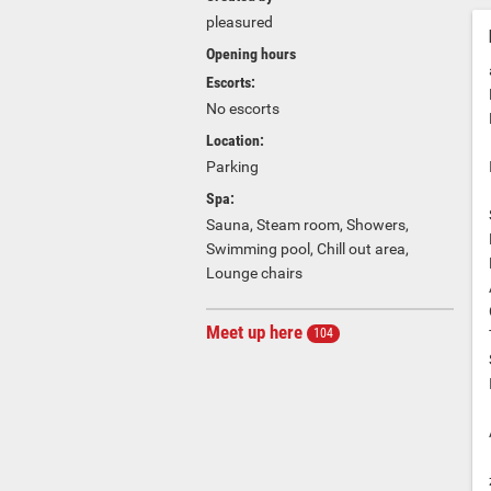
pleasured
Opening hours
Escorts:
No escorts
Location:
Parking
Spa:
Sauna, Steam room, Showers,
Swimming pool, Chill out area,
Lounge chairs
Meet up here
104