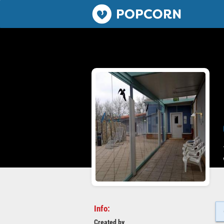
Popcorn.dating
Info:
Created by