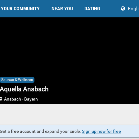
YOUR COMMUNITY
NEAR YOU
DATING
Engl
Saunas & Wellness
Aquella Ansbach
Ansbach
-
Bayern
Get a
free account
and expand your circle.
Sign up now for free