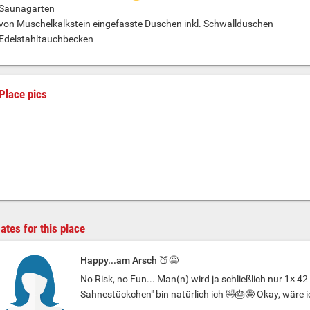
Saunagarten
von Muschelkalkstein eingefasste Duschen inkl. Schwallduschen
Edelstahltauchbecken
Place pics
ates for this place
Happy...am Arsch 🍑😅
No Risk, no Fun... Man(n) wird ja schließlich nur 1× 42
Sahnestückchen" bin natürlich ich 🤣🎂🤪 Okay, wäre ic