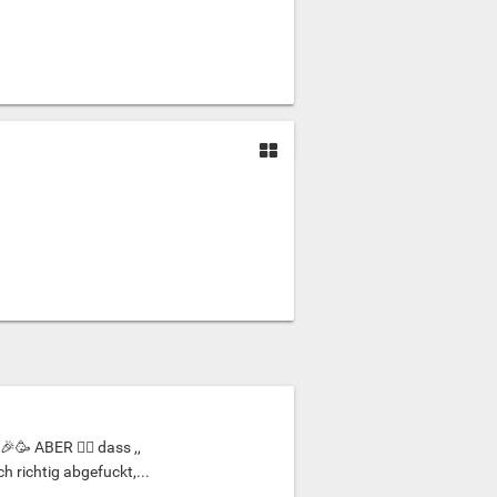
 🎉🥳 ABER ☝🏻 dass ,,
h richtig abgefuckt,...