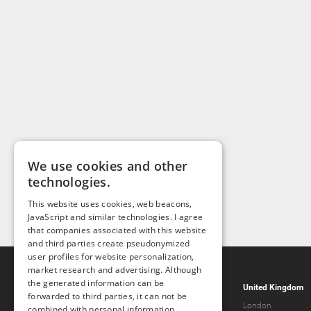
We use cookies and other
technologies.
This website uses cookies, web beacons,
JavaScript and similar technologies. I agree
that companies associated with this website
and third parties create pseudonymized
user profiles for website personalization,
market research and advertising. Although
the generated information can be
Popcorn.dating
United Kingdom
forwarded to third parties, it can not be
Help & Support
London
combined with personal information.