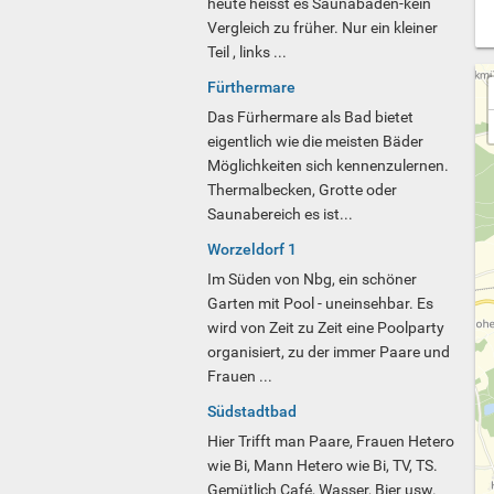
heute heisst es Saunabaden-kein
Vergleich zu früher. Nur ein kleiner
Teil , links ...
Fürthermare
Das Fürhermare als Bad bietet
eigentlich wie die meisten Bäder
Möglichkeiten sich kennenzulernen.
Thermalbecken, Grotte oder
Saunabereich es ist...
Worzeldorf 1
Im Süden von Nbg, ein schöner
Garten mit Pool - uneinsehbar. Es
wird von Zeit zu Zeit eine Poolparty
organisiert, zu der immer Paare und
Frauen ...
Südstadtbad
Hier Trifft man Paare, Frauen Hetero
wie Bi, Mann Hetero wie Bi, TV, TS.
Gemütlich Café, Wasser, Bier usw.