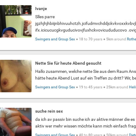
Ivanje
Slles parre
jgzhjhjhbiijnbhivuuhctzh.jcifudmvchddjckvkvoxxkvbvjh
ifx.icicucucgkvguducivovjfuxhckvovicududucovo .ovig
Swingers and Group Sex
●
18
to
70
years ●
5km
around
Rothe
Nette Sie für heute Abend gesucht
Hallo zusammen, welche nette Sie aus dem Raum An
hätte heute Abend Lust auf ein Treffen zu dritt? Wir, be
Swingers and Group Sex
●
19
to
45
years ●
25km
around
Hei
suche rein sex
da ich av passiv bin suche ich av aktive männer die es 
aktiv wer mehr wissen möchte kann mich einfach frage
Swingers and Group Sex
●
40
to
80
years ●
50km
around
Die