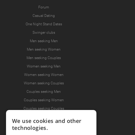
Forum
Casual Dating
One Night Stand Dates
Swinger clubs
Men seeking Men
Men seeking Women
Men seeking Couples
Women seeking Men
Women seeking Women
Women seeking Couples
Couples seeking Men
Couples seeking Women
Couples seeking Couples
We use cookies and other
technologies.
Join the Fun