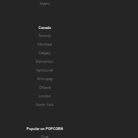
Miami
Canada
Toronto
Montreal
Calgary
Edmonton
Vancouver
Winnipeg
Ottawa
London
North York
Popular on POPCORN
Chat