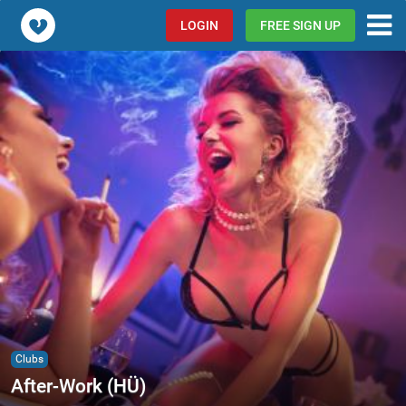
Popcorn.dating
LOGIN
FREE SIGN UP
Clubs
After-Work (HÜ)