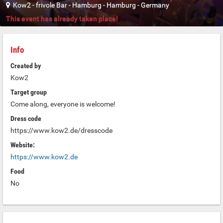
Kow2 - frivole Bar
-
Hamburg
-
Hamburg
-
Germany
This event has already taken place!
Info
Created by
Kow2
Target group
Come along, everyone is welcome!
Dress code
https://www.kow2.de/dresscode
Website:
https://www.kow2.de
Food
No