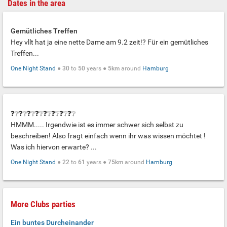
Dates in the area
Gemütliches Treffen
Hey vllt hat ja eine nette Dame am 9.2 zeit!? Für ein gemütliches
Treffen...
One Night Stand
●
30
to
50
years ●
5km
around
Hamburg
❓❔❓❔❓❔❓❔❓❔❓❔❓❔❓❔
HMMM..... Irgendwie ist es immer schwer sich selbst zu
beschreiben! Also fragt einfach wenn ihr was wissen möchtet !
Was ich hiervon erwarte? ...
One Night Stand
●
22
to
61
years ●
75km
around
Hamburg
More Clubs parties
Ein buntes Durcheinander