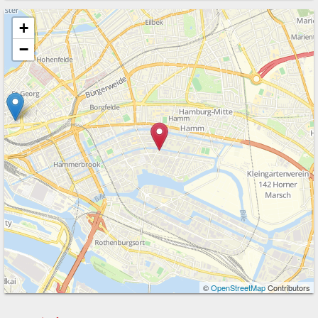
+
−
©
OpenStreetMap
Contributors