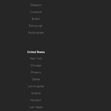
Glasgow
Liverpool
Bristol
Edinburgh
Nottingham
United States
New York
Chicago
Phoenix
Dallas
Los Angeles
Atlanta
Houston
Las Vegas