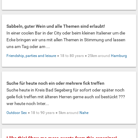
Sabbeln, guter Wein und alle Themen sind erlaubt!
In einer coolen Bar in der City oder beim kleinen Italiener um die
Ecke bringen wir uns mit allen Themen in Stimmung und lassen
uns am Tag oder am ...
Friendship, parties and leisure
●
18
to
80
years ●
25km
around
Hamburg
Suche für heute noch ein oder mehrere fick treffen
Suche heute in Kreis Bad Segeberg für sofort oder später noch
geile fick treffen mit älteren Herren gerne auch xxl bestückt ???
wer heute noch Inter...
Outdoor Sex
●
18
to
90
years ●
5km
around
Nahe