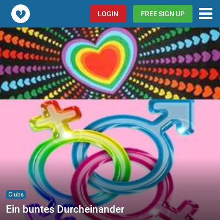
Popcorn.dating
LOGIN
FREE SIGN UP
Clubs
Ein buntes Durcheinander