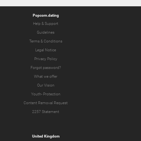
Popcorn.dating
Help & Support
Guidelines
Terms & Conditions
Legal Notice
Privacy Policy
Forgot password?
What we offer
Our Vision
Youth-
Protection
Content Removal Request
2257 Statement
United Kingdom