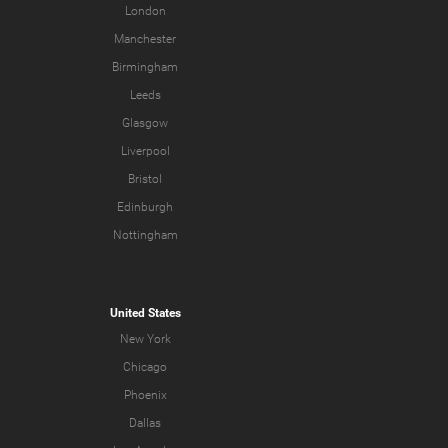
London
Manchester
Birmingham
Leeds
Glasgow
Liverpool
Bristol
Edinburgh
Nottingham
United States
New York
Chicago
Phoenix
Dallas