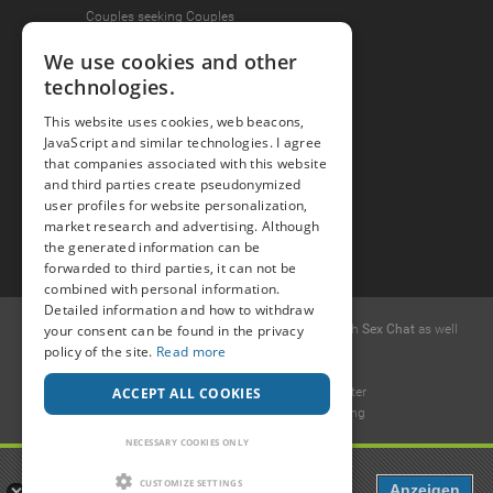
Couples seeking Couples
We use cookies and other
technologies.
Join the Fun
This website uses cookies, web beacons,
Press Area
JavaScript and similar technologies. I agree
that companies associated with this website
Invite Friends
and third parties create pseudonymized
user profiles for website personalization,
market research and advertising. Although
the generated information can be
forwarded to third parties, it can not be
combined with personal information.
Detailed information and how to withdraw
your consent can be found in the privacy
© 2015 -
2026
Popcorn
.dating
-
Free casual dates
with
Sex Chat
as well
policy of the site.
Read more
as
Erotic Discussions
.
Ideawise Limited
ACCEPT ALL COOKIES
Unit 603A, 6/F, Tower 1 Admiralty Center
18 Harcourt Road, Admiralty, Hong Kong
.
NECESSARY COOKIES ONLY
Payment and debt collection take place by Compay GmbH, Mettmanner
Popcorn
Str. 25, 40699 Erkrath, Germany
CUSTOMIZE SETTINGS
Anzeigen
Dating, Chat & more