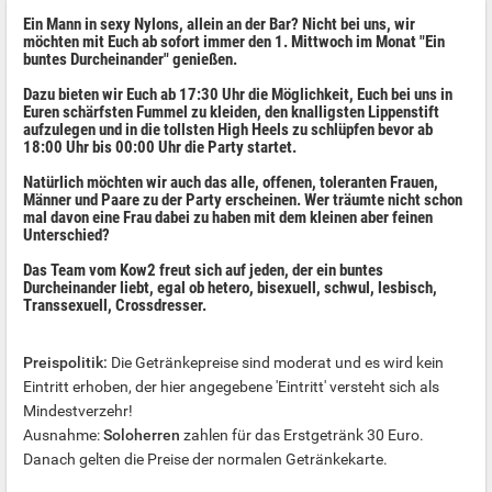
Ein Mann in sexy Nylons, allein an der Bar? Nicht bei uns, wir
möchten mit Euch ab sofort immer den 1. Mittwoch im Monat "Ein
buntes Durcheinander" genießen.
Dazu bieten wir Euch ab 17:30 Uhr die Möglichkeit, Euch bei uns in
Euren schärfsten Fummel zu kleiden, den knalligsten Lippenstift
aufzulegen und in die tollsten High Heels zu schlüpfen bevor ab
18:00 Uhr bis 00:00 Uhr die Party startet.
Natürlich möchten wir auch das alle, offenen, toleranten Frauen,
Männer und Paare zu der Party erscheinen. Wer träumte nicht schon
mal davon eine Frau dabei zu haben mit dem kleinen aber feinen
Unterschied?
Das Team vom Kow2 freut sich auf jeden, der ein buntes
Durcheinander liebt, egal ob hetero, bisexuell, schwul, lesbisch,
Transsexuell, Crossdresser.
Preispolitik:
Die Getränkepreise sind moderat und es wird kein
Eintritt erhoben, der hier angegebene 'Eintritt' versteht sich als
Mindestverzehr!
Ausnahme:
Soloherren
zahlen für das Erstgetränk 30 Euro.
Danach gelten die Preise der normalen Getränkekarte.