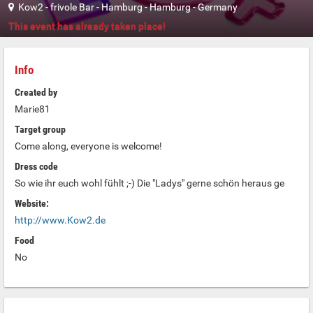
Kow2 - frivole Bar
-
Hamburg
-
Hamburg
-
Germany
This event has already taken place!
Info
Created by
Marie81
Target group
Come along, everyone is welcome!
Dress code
So wie ihr euch wohl fühlt ;-) Die "Ladys" gerne schön heraus ge
Website:
http://www.Kow2.de
Food
No