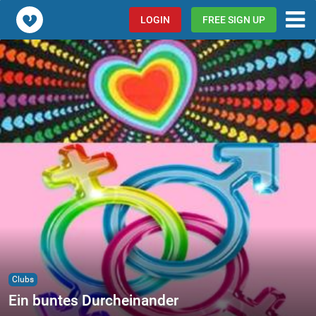
Popcorn.dating
LOGIN
FREE SIGN UP
Clubs
Ein buntes Durcheinander