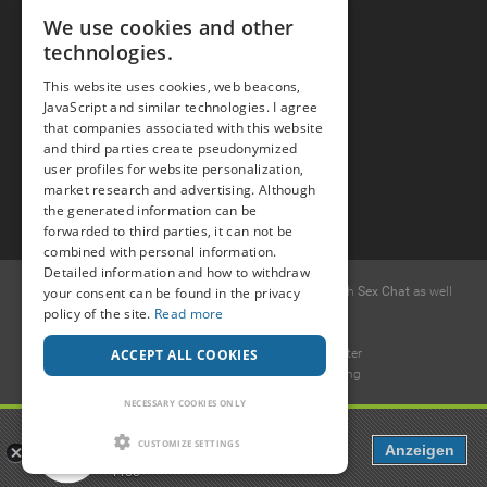
We use cookies and other
technologies.
Join the Fun
This website uses cookies, web beacons,
Press Area
JavaScript and similar technologies. I agree
that companies associated with this website
Invite Friends
and third parties create pseudonymized
user profiles for website personalization,
market research and advertising. Although
the generated information can be
forwarded to third parties, it can not be
combined with personal information.
Detailed information and how to withdraw
your consent can be found in the privacy
© 2015 -
2026
Popcorn
.dating
-
Free casual dates
with
Sex Chat
as well
policy of the site.
Read more
as
Erotic Discussions
.
Ideawise Limited
ACCEPT ALL COOKIES
Unit 603A, 6/F, Tower 1 Admiralty Center
18 Harcourt Road, Admiralty, Hong Kong
.
NECESSARY COOKIES ONLY
Payment and debt collection take place by Compay GmbH, Mettmanner
Popcorn
Str. 25, 40699 Erkrath, Germany
CUSTOMIZE SETTINGS
Anzeigen
Dating, Chat & more
Free