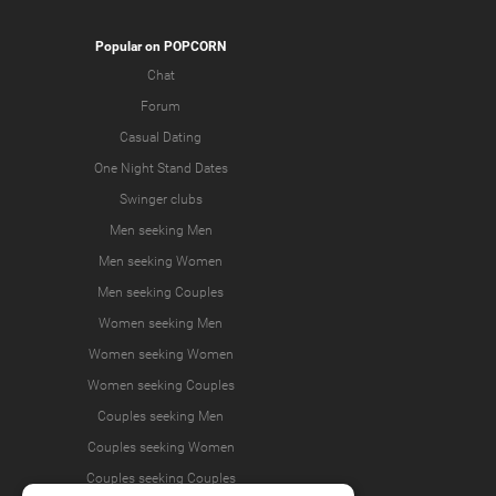
Popular on POPCORN
Chat
Forum
Casual Dating
One Night Stand Dates
Swinger clubs
Men seeking Men
Men seeking Women
Men seeking Couples
Women seeking Men
Women seeking Women
Women seeking Couples
Couples seeking Men
Couples seeking Women
Couples seeking Couples