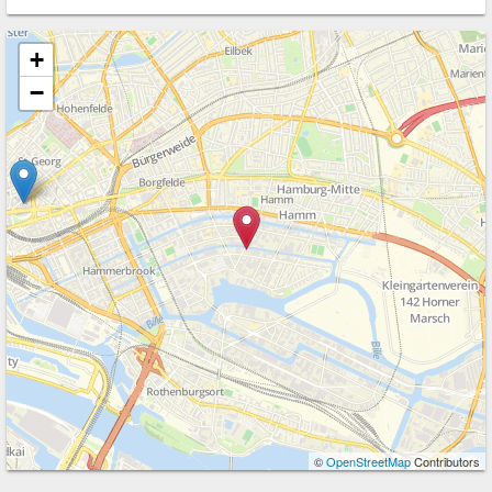
+
−
©
OpenStreetMap
Contributors