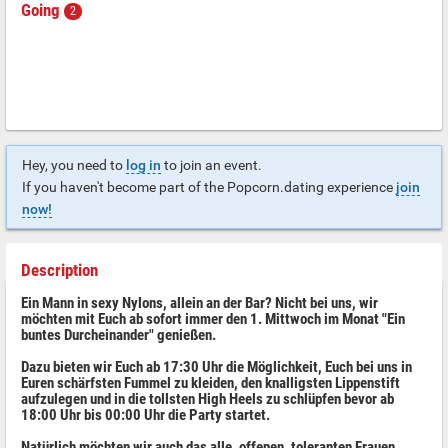
Going
2
Hey, you need to
log in
to join an event.
If you haven't become part of the Popcorn.dating experience
join
now!
Description
Ein Mann in sexy Nylons, allein an der Bar? Nicht bei uns, wir
möchten mit Euch ab sofort immer den 1. Mittwoch im Monat "Ein
buntes Durcheinander" genießen.
Dazu bieten wir Euch ab 17:30 Uhr die Möglichkeit, Euch bei uns in
Euren schärfsten Fummel zu kleiden, den knalligsten Lippenstift
aufzulegen und in die tollsten High Heels zu schlüpfen bevor ab
18:00 Uhr bis 00:00 Uhr die Party startet.
Natürlich möchten wir auch das alle, offenen, toleranten Frauen,