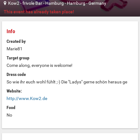
Kow2 - frivole Bar
-
Hamburg
-
Hamburg
-
Germany
This event has already taken place!
Info
Created by
Marie81
Target group
Come along, everyone is welcome!
Dress code
So wie ihr euch wohl fühlt ;-) Die "Ladys" gerne schön heraus ge
Website:
http://www.Kow2.de
Food
No