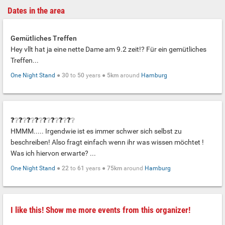
Dates in the area
Gemütliches Treffen
Hey vllt hat ja eine nette Dame am 9.2 zeit!? Für ein gemütliches
Treffen...
One Night Stand
●
30
to
50
years ●
5km
around
Hamburg
❓❔❓❔❓❔❓❔❓❔❓❔❓❔❓❔
HMMM..... Irgendwie ist es immer schwer sich selbst zu
beschreiben! Also fragt einfach wenn ihr was wissen möchtet !
Was ich hiervon erwarte? ...
One Night Stand
●
22
to
61
years ●
75km
around
Hamburg
I like this! Show me more events from this organizer!