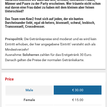
Männer und Paare zu der Party erscheinen. Wer träumte nicht schon
mal davon eine Frau dabei zu haben mit dem kleinen aber feinen
Unterschied?
Das Team vom Kow2 freut sich auf jeden, der ein buntes
Durcheinander liebt, egal ob hetero, bisexuell, schwul, lesbisch,
Transsexuell, Crossdresser.
Preispolitik:
Die Getränkepreise sind moderat und es wird kein
Eintritt erhoben, der hier angegebene 'Eintritt' versteht sich als
Mindestverzehr!
Ausnahme:
Soloherren
zahlen für das Erstgetränk 30 Euro.
Danach gelten die Preise der normalen Getränkekarte.
Price
Male
€ 30.00
Female
€ 15.00