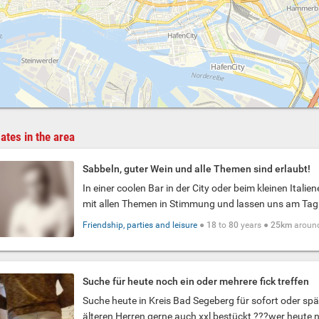
ates in the area
Sabbeln, guter Wein und alle Themen sind erlaubt!
In einer coolen Bar in der City oder beim kleinen Italie
mit allen Themen in Stimmung und lassen uns am Tag 
Friendship, parties and leisure
●
18
to
80
years ●
25km
aroun
Suche für heute noch ein oder mehrere fick treffen
Suche heute in Kreis Bad Segeberg für sofort oder spät
älteren Herren gerne auch xxl bestückt ???wer heute no