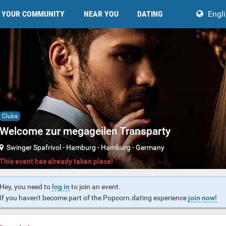
YOUR COMMUNITY
NEAR YOU
DATING
Engl
Clubs
Welcome zur megageilen Transparty
Swinger Spafrivol
-
Hamburg
-
Hamburg
-
Germany
This event has already taken place!
Hey, you need to
log in
to join an event.
If you haven't become part of the Popcorn.dating experience
join now!