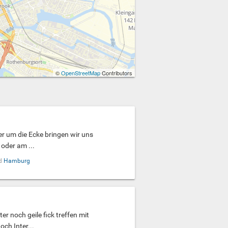
©
OpenStreetMap
Contributors
ner um die Ecke bringen wir uns
oder am ...
d
Hamburg
er noch geile fick treffen mit
ch Inter...