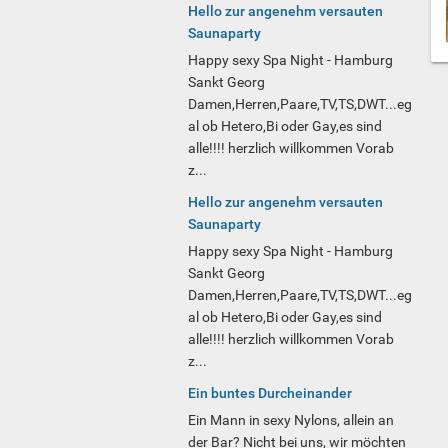
Hello zur angenehm versauten
Saunaparty
Happy sexy Spa Night - Hamburg
Sankt Georg
Damen,Herren,Paare,TV,TS,DWT...eg
al ob Hetero,Bi oder Gay,es sind
alle!!!! herzlich willkommen Vorab
z...
Hello zur angenehm versauten
Saunaparty
Happy sexy Spa Night - Hamburg
Sankt Georg
Damen,Herren,Paare,TV,TS,DWT...eg
al ob Hetero,Bi oder Gay,es sind
alle!!!! herzlich willkommen Vorab
z...
Ein buntes Durcheinander
Ein Mann in sexy Nylons, allein an
der Bar? Nicht bei uns, wir möchten