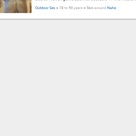
Outdoor Sex
●
18
to
90
years ●
5km
around
Nahe