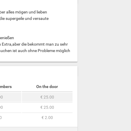
über alles mögen und lieben
die supergeile und versaute
genießen
sten Extra,aber die bekommt man zu sehr
,rauchen ist auch ohne Probleme möglich
embers
On the door
00
€ 25.00
00
€ 25.00
0
€ 2.00