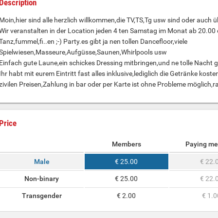
Description
Moin,hier sind alle herzlich willkommen,die TV,TS,Tg usw sind oder auch 
Wir veranstalten in der Location jeden 4 ten Samstag im Monat ab 20.00 
Tanz,fummel,fi..en ;-) Party.es gibt ja nen tollen Dancefloor,viele
Spielwiesen,Masseure,Aufgüsse,Saunen,Whirlpools usw
Einfach gute Laune,ein schickes Dressing mitbringen,und ne tolle Nacht 
Ihr habt mit eurem Eintritt fast alles inklusive,lediglich die Getränke ko
zivilen Preisen,Zahlung in bar oder per Karte ist ohne Probleme möglich
Price
Members
Paying m
Male
€ 25.00
€ 22.
Non-binary
€ 25.00
€ 22.
Transgender
€ 2.00
€ 1.0