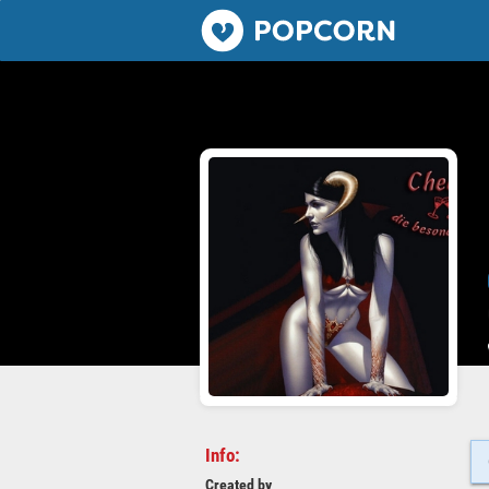
Popcorn.dating
Info:
Created by