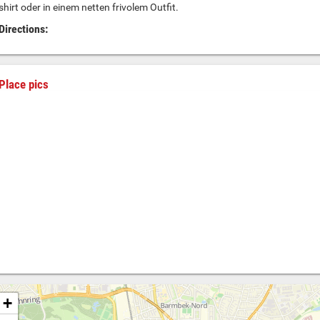
shirt oder in einem netten frivolem Outfit.
Directions:
Place pics
+