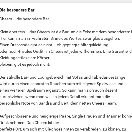
Die besondere Bar
Cheers – die besondere Bar
Klein aber fein – das Cheers ist die Bar um die Ecke mit dem besonderem 
Hier kann man im wahrsten Sinne des Wortes zwanglos ausgehen:
Einen Dresscode gibt es nicht – ob gepflegte Alltagskleidung
oder hoch-frivoles Outfit, im Cheers ist jeder willkommen. Eine Garantie, 
Kleidungsstücke am Körper
bleiben, gibt es jedoch nicht.
Der stilvolle Bar- und Loungebereich mit Sofas und Tabledancestange
wird durch einen separaten Raucherraum mit eigener Spielwiese und
einen weiteren Spielraum ergänzt. So kann man sich auch dezent
zurückziehen, wenn man will. In jedem Detail erkennt man die
persönliche Note von Sandra und Gert, dem netten Cheers-Team.
Aufgeschlossene und neugierige Paare, Single-Frauen und -Männer könne
Drink nehmen. Das Cheers ist der
perfekte Ort, um sich mit Gleichgesinnten zu verabreden, zu klönen, zu