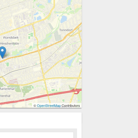
©
OpenStreetMap
Contributors