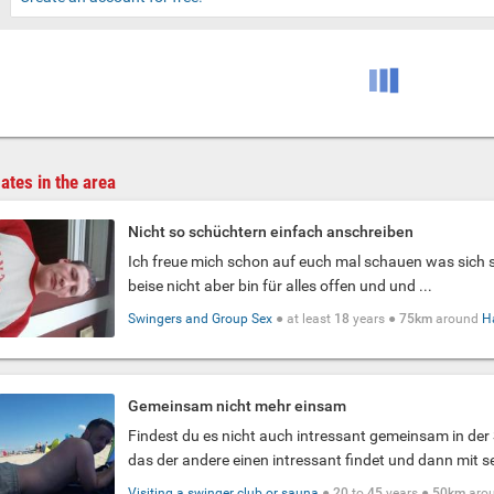
ates in the area
Nicht so schüchtern einfach anschreiben
Ich freue mich schon auf euch mal schauen was sich s
beise nicht aber bin für alles offen und und ...
Swingers and Group Sex
● at least
18
years ●
75km
around
H
Gemeinsam nicht mehr einsam
Findest du es nicht auch intressant gemeinsam in der
das der andere einen intressant findet und dann mit se
Visiting a swinger club or sauna
●
20
to
45
years ●
50km
aro