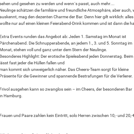
sehen und gesehen zu werden und wenn´s passt, auch mehr…
Neulinge schätzen die familiäre und freundliche Atmosphäre, aber auch, 
auskennt, mag den dezenten Charme der Bar. Denn hier gilt wirklich: all
wollte nur auf einen kleinen Feierabend-Drink kommen und ist dann die h
Extra Events runden das Angebot ab: Jeden 1. Samstag im Monat ist
Pärchenabend. Die Schnupperabende, an jedem 1., 3. und 5. Sonntag im
Monat, stehen voll und ganz unter dem Stern der Neulinge.
Besonderes Highlight: Der erotische Spieleabend jeden Donnerstag. Beim 
lässt fast jeder die Hüllen fallen und
man kommt sich unweigerlich näher. Das Cheers-Team sorgt für kleine
Präsente für die Gewinner und spannende Bestrafungen für die Verlierer.
Frivol ausgehen kann so zwanglos sein – im Cheers, der besonderen Bar
in Hamburg.
Frauen und Paare zahlen kein Eintritt, solo Herren zwischen 10,- und 20,-