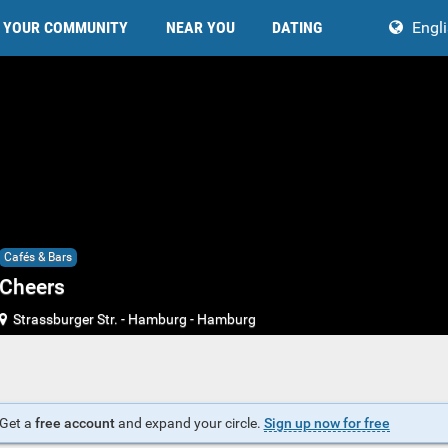
YOUR COMMUNITY
NEAR YOU
DATING
Engl
Cafés & Bars
Cheers
Strassburger Str.
-
Hamburg
-
Hamburg
Get a
free account
and expand your circle.
Sign up now for free