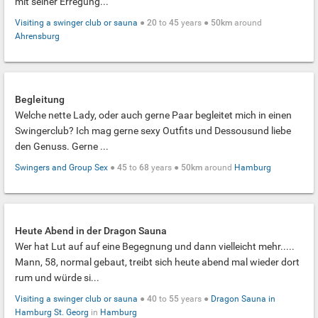
mit seiner Erregung...
Visiting a swinger club or sauna
●
20
to
45
years ●
50km
around
Ahrensburg
Begleitung
Welche nette Lady, oder auch gerne Paar begleitet mich in einen
Swingerclub? Ich mag gerne sexy Outfits und Dessousund liebe
den Genuss. Gerne ...
Swingers and Group Sex
●
45
to
68
years ●
50km
around
Hamburg
Heute Abend in der Dragon Sauna
Wer hat Lut auf auf eine Begegnung und dann vielleicht mehr.....
Mann, 58, normal gebaut, treibt sich heute abend mal wieder dort
rum und würde si...
Visiting a swinger club or sauna
●
40
to
55
years ●
Dragon Sauna in
Hamburg St. Georg
in
Hamburg