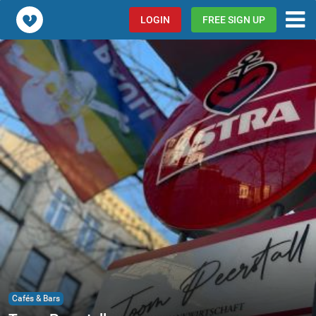
Popcorn.dating
LOGIN
FREE SIGN UP
Cafés & Bars