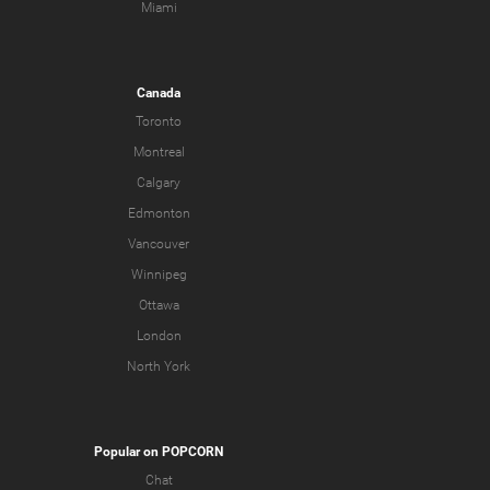
Miami
Canada
Toronto
Montreal
Calgary
Edmonton
Vancouver
Winnipeg
Ottawa
London
North York
Popular on POPCORN
Chat