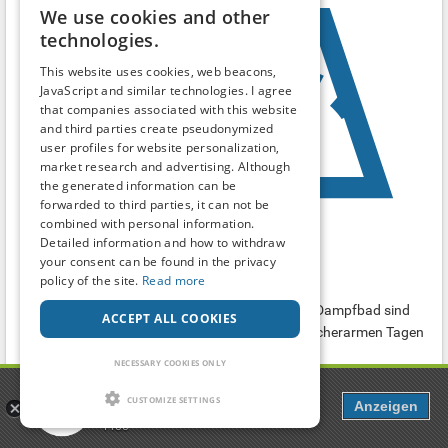
We use cookies and other
technologies.
This website uses cookies, web beacons,
JavaScript and similar technologies. I agree
that companies associated with this website
and third parties create pseudonymized
user profiles for website personalization,
market research and advertising. Although
the generated information can be
forwarded to third parties, it can not be
combined with personal information.
Detailed information and how to withdraw
your consent can be found in the privacy
Nautimo WHV
policy of the site.
Read more
Saunas & Wellness
Sowohl Duschen, Umkleidekabine, WC, als auch Dampfbad sind
ACCEPT ALL COOKIES
hier gute Treffmöglichkeiten, besonders an besucherarmen Tagen
im Sommer ! Das Dampfb...
NECESSARY COOKIES ONLY
Wilhelmshaven
-
Niedersachsen
Popcorn
CUSTOMIZE SETTINGS
Anzeigen
Dating, Chat & more
Free