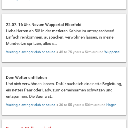
22.07. 16 Uhr, Novum Wuppertal Elberfeld!
Liebe Herren ab 50! In der mittleren Kabine im untergeschoss!
Einfach reinkommen, auspacken, verwöhnen lassen, in meine
Mundvotze spritzen, alles s...
Visiting a swinger club or sauna
●
45
to
75
years ●
5km
around
Wuppertal
Dem Wetter entfliehen
Und sich verwöhnen lassen. Dafür suche ich eine nette Begleitung,
ein nettes Paar oder Lady, zum gemeinsamen schwitzen und
entspannen. Die Sauna st...
Visiting a swinger club or sauna
●
30
to
55
years ●
50km
around
Hagen