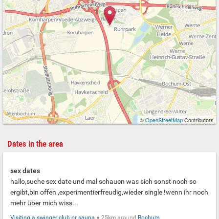
©
OpenStreetMap
Contributors
Dates in the area
sex dates
hallo,suche sex date und mal schauen was sich sonst noch so
ergibt,bin offen ,experimentierfreudig,wieder single !wenn ihr noch
mehr über mich wiss...
Visiting a swinger club or sauna
●
25km
around
Bochum