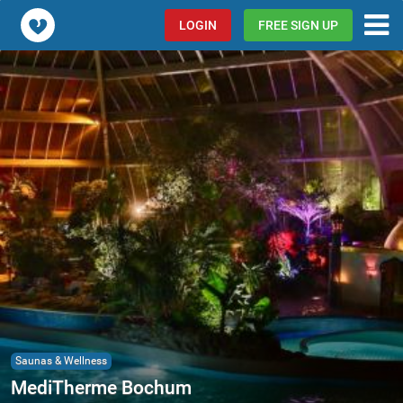
Popcorn.dating
LOGIN
FREE SIGN UP
Saunas & Wellness
MediTherme Bochum