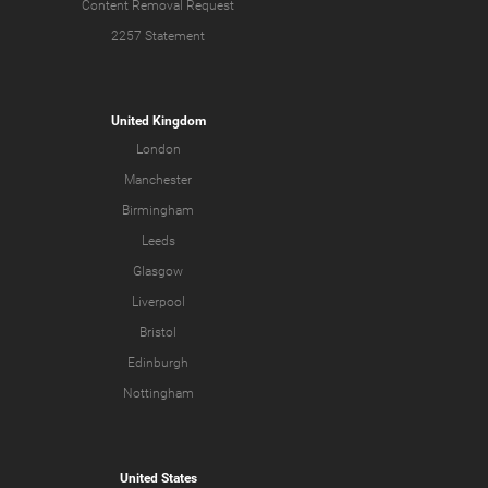
Content Removal Request
2257 Statement
United Kingdom
London
Manchester
Birmingham
Leeds
Glasgow
Liverpool
Bristol
Edinburgh
Nottingham
United States