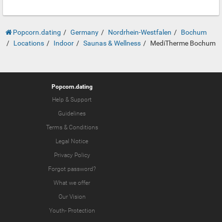
Popcorn.dating
Germany
Nordrhein-Westfalen
Bochum
Locations
Indoor
Saunas & Wellness
MediTherme Bochum
Popcorn.dating
Help & Support
Guidelines
Terms & Conditions
Legal Notice
Privacy Policy
Forgot password?
What we offer
Our Vision
Youth-
Protection