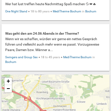
Wer hat lust treffen heute Nachmittag Spaß machen 💦💋🔥
One Night Stand
●
18
to
80
years ●
MediTherme Bochum
in
Bochum
Was geht den am 24.06 Abends in der Therme?
Wenn wir es schaffen, würden wir gerne ein nettes Gespräch
führen und vielleicht auch mehr wenn es passt. Vorzugsweise
Paare, Damen bzw. Männer a...
Swingers and Group Sex
●
18
to
45
years ●
MediTherme Bochum
in
Bochum
+
−