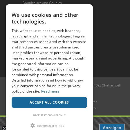
Couples seeking Couples
We use cookies and other
technologies.
Join the Fun
This website uses cookies, web beacons,
Press Area
JavaScript and similar technologies. I agree
that companies associated with this website
Invite Friends
and third parties create pseudonymized
user profiles for website personalization,
market research and advertising. Although
the generated information can be
forwarded to third parties, it can not be
combined with personal information.
Detailed information and how to withdraw
your consent can be found in the privacy
© 2015 -
2026
Popcorn
.dating
-
Free casual dates
with
Sex Chat
as well
policy of the site.
Read more
as
Erotic Discussions
.
Ideawise Limited
ACCEPT ALL COOKIES
Unit 603A, 6/F, Tower 1 Admiralty Center
18 Harcourt Road, Admiralty, Hong Kong
.
NECESSARY COOKIES ONLY
Payment and debt collection take place by Compay GmbH, Mettmanner
Popcorn
Str. 25, 40699 Erkrath, Germany
CUSTOMIZE SETTINGS
Anzeigen
Dating, Chat & more