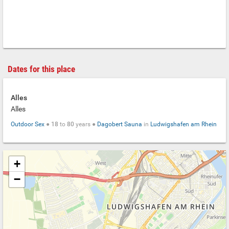
Dates for this place
Alles
Alles
Outdoor Sex
●
18
to
80
years ●
Dagobert Sauna
in
Ludwigshafen am Rhein
+
−