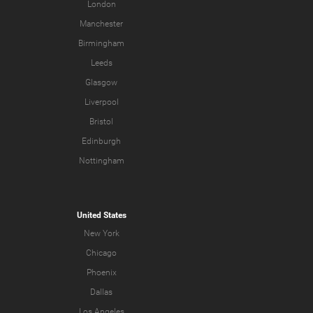
London
Manchester
Birmingham
Leeds
Glasgow
Liverpool
Bristol
Edinburgh
Nottingham
United States
New York
Chicago
Phoenix
Dallas
Los Angeles