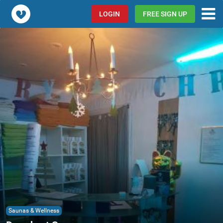
Popcorn.dating
LOGIN
FREE SIGN UP
Saunas & Wellness