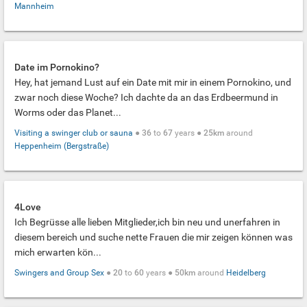
Mannheim
Date im Pornokino?
Hey, hat jemand Lust auf ein Date mit mir in einem Pornokino, und
zwar noch diese Woche? Ich dachte da an das Erdbeermund in
Worms oder das Planet...
Visiting a swinger club or sauna
●
36
to
67
years ●
25km
around
Heppenheim (Bergstraße)
4Love
Ich Begrüsse alle lieben Mitglieder,ich bin neu und unerfahren in
diesem bereich und suche nette Frauen die mir zeigen können was
mich erwarten kön...
Swingers and Group Sex
●
20
to
60
years ●
50km
around
Heidelberg