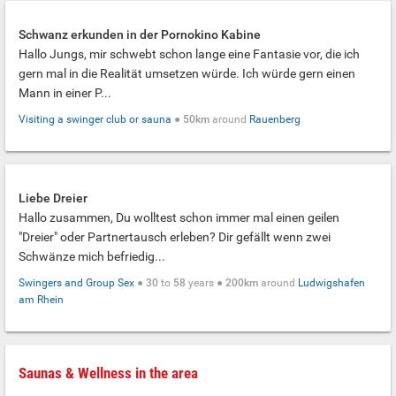
Schwanz erkunden in der Pornokino Kabine
Hallo Jungs, mir schwebt schon lange eine Fantasie vor, die ich
gern mal in die Realität umsetzen würde. Ich würde gern einen
Mann in einer P...
Visiting a swinger club or sauna
●
50km
around
Rauenberg
Liebe Dreier
Hallo zusammen, Du wolltest schon immer mal einen geilen
"Dreier" oder Partnertausch erleben? Dir gefällt wenn zwei
Schwänze mich befriedig...
Swingers and Group Sex
●
30
to
58
years ●
200km
around
Ludwigshafen
am Rhein
Saunas & Wellness in the area