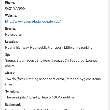
Phone:
0621577966
Website:
http://www.sauna-ludwigshafen.de/
Escorts:
No escorts
Location:
Near a highway, Near public transport, Little or no parking
Spa:
Sauna, Steam room, Showers, Jacuzzi, Chill out area, Lounge
chairs
offers:
Towels (free), Bathing shoes cost extra, Personal hygiene items
(free)
Schedule:
Theme nights / Events, Hetero / BI Pornofilme
Equipment: