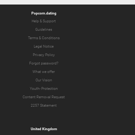
Popcorn.dating
Help & Support
Guidelines
Terms & Conditions
Legal Notice
Privacy Policy
Forgot password?
What we offer
Our Vision
Youth-
Protection
Content Removal Request
2257 Statement
United Kingdom