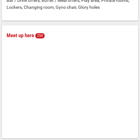
Bar / Drink offers, Buffet / Meal offers, Play area, Private rooms,
Lockers, Changing room, Gyno chair, Glory holes
Meet up here
254