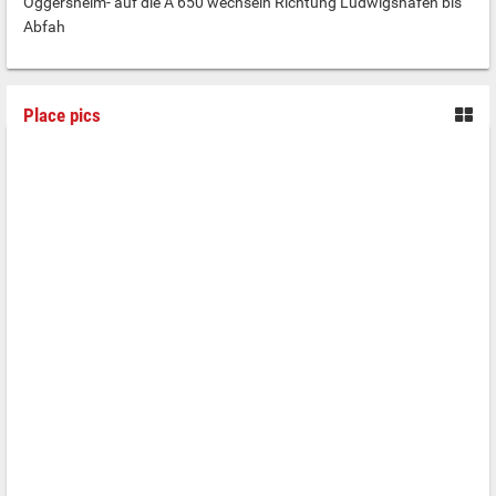
Oggersheim- auf die A 650 wechseln Richtung Ludwigshafen bis
Abfah
Place pics