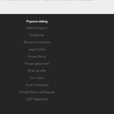
Popcorn.dating
Help & Support
Guidelines
Terms & Conditions
Legal Notice
Privacy Policy
Forgot password?
What we offer
Our Vision
Youth-
Protection
Content Removal Request
2257 Statement