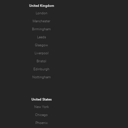
United Kingdom
London
Manchester
Birmingham
Leeds
Glasgow
Liverpool
Bristol
Edinburgh
Nottingham
United States
New York
Chicago
Phoenix