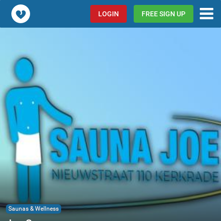
Popcorn.dating
LOGIN
FREE SIGN UP
Saunas & Wellness