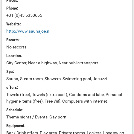
Prices:
Phone:
+31 (0)45 5350665
Website:
http://www.saunajoe.nl
Escorts:
No escorts
Location:
City Center, Near a highway, Near public transport
Spa:
Sauna, Steam room, Showers, Swimming pool, Jacuzzi
offers:
Towels (free), Towels (extra cost), Condoms and lube, Personal
hygiene items (free), Free Wifi, Computers with internet
Schedule:
Theme nights / Events, Gay porn
Equipment:
Bar / Drink offers, Play area, Private rooms, Lockers, Love swing