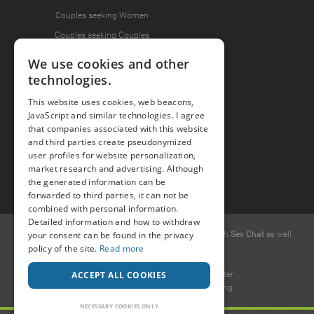
Couples seeking Women
Couples seeking Couples
We use cookies and other
technologies.
Join the Fun
This website uses cookies, web beacons,
Press Area
JavaScript and similar technologies. I agree
Invite Friends
that companies associated with this website
and third parties create pseudonymized
user profiles for website personalization,
market research and advertising. Although
the generated information can be
forwarded to third parties, it can not be
combined with personal information.
Detailed information and how to withdraw
© 2015 -
2026
Popcorn
.dating
-
Free casual dates
with
Sex Chat
as well
your consent can be found in the privacy
as
Erotic Discussions
.
policy of the site.
Read more
Ideawise Limited
Unit 603A, 6/F, Tower 1 Admiralty Center
ACCEPT ALL COOKIES
18 Harcourt Road, Admiralty, Hong Kong
.
NECESSARY COOKIES ONLY
Payment and debt collection take place by Compay GmbH, Mettmanner