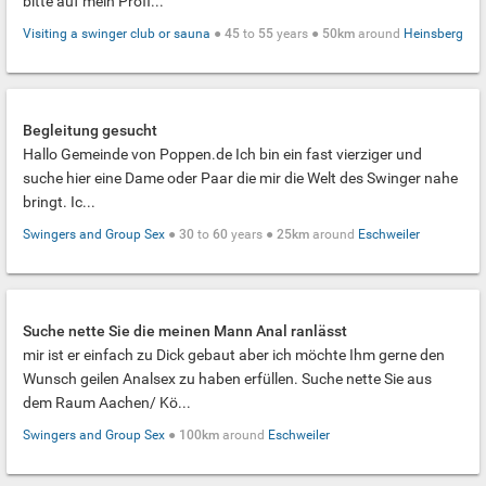
bitte auf mein Profi...
Visiting a swinger club or sauna
●
45
to
55
years ●
50km
around
Heinsberg
Begleitung gesucht
Hallo Gemeinde von Poppen.de Ich bin ein fast vierziger und
suche hier eine Dame oder Paar die mir die Welt des Swinger nahe
bringt. Ic...
Swingers and Group Sex
●
30
to
60
years ●
25km
around
Eschweiler
Suche nette Sie die meinen Mann Anal ranlässt
mir ist er einfach zu Dick gebaut aber ich möchte Ihm gerne den
Wunsch geilen Analsex zu haben erfüllen. Suche nette Sie aus
dem Raum Aachen/ Kö...
Swingers and Group Sex
●
100km
around
Eschweiler