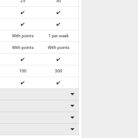
25
50
✔️
✔️
✔️
✔️
With points
1 per week
With points
With points
✔️
✔️
100
300
✔️
✔️