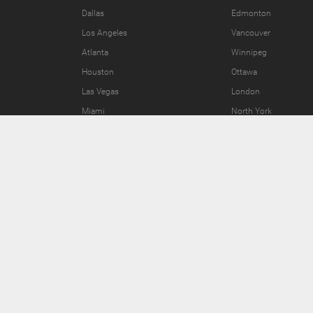
Dallas
Edmonton
Los Angeles
Vancouver
Atlanta
Winnipeg
Houston
Ottawa
Las Vegas
London
Miami
North York
Join the Fun
Press Area
Invite Friends