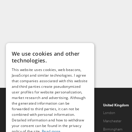
We use cookies and other
technologies.
This website uses cookies, web beacons,
JavaScript and similar technologies. I agree
that companies associated with this website
and third parties create pseudonymized
user profiles for website personalization,
market research and advertising. Although
the generated information can be
Popcorn.dating
United Kingdom
forwarded to third parties, it can not be
Help & Support
London
combined with personal information.
Detailed information and how to withdraw
Guidelines
Manchester
your consent can be found in the privacy
Terms & Conditions
Birmingham
policy of the site.
Read more