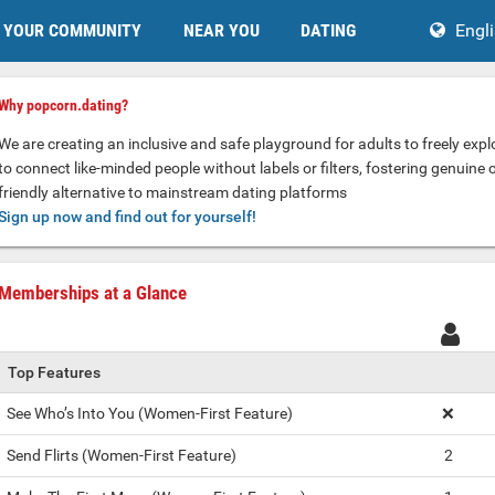
YOUR COMMUNITY
NEAR YOU
DATING
Engl
Why popcorn.dating?
We are creating an inclusive and safe playground for adults to freely explo
to connect like-minded people without labels or filters, fostering genuine 
friendly alternative to mainstream dating platforms
Sign up now and find out for yourself!
Memberships at a Glance
Top Features
See Who’s Into You (Women-First Feature)
❌
Send Flirts (Women-First Feature)
2