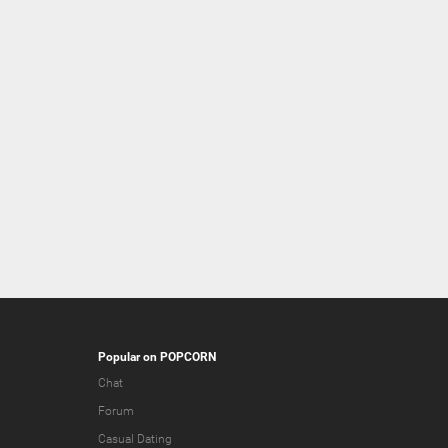
Popular on POPCORN
Chat
Forum
Casual Dating