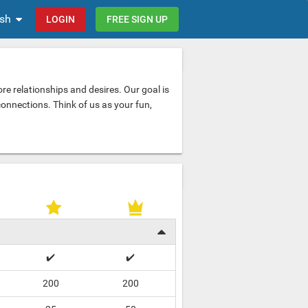
ish
LOGIN
FREE SIGN UP
re relationships and desires. Our goal is
connections. Think of us as your fun,
✔️
✔️
200
200