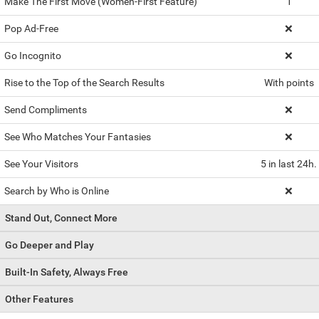
Make The First Move (Women-First Feature)
1
Pop Ad-Free
❌
Go Incognito
❌
Rise to the Top of the Search Results
With points
Send Compliments
❌
See Who Matches Your Fantasies
❌
See Your Visitors
5 in last 24h.
Search by Who is Online
❌
Stand Out, Connect More
Go Deeper and Play
Built-In Safety, Always Free
Other Features