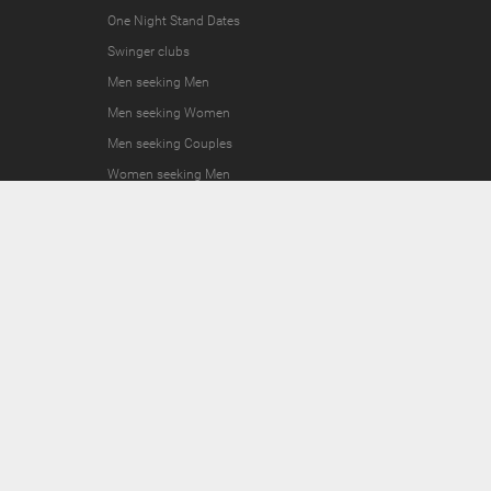
One Night Stand Dates
Swinger clubs
Men seeking Men
Men seeking Women
Men seeking Couples
Women seeking Men
Women seeking Women
Women seeking Couples
Couples seeking Men
Couples seeking Women
Couples seeking Couples