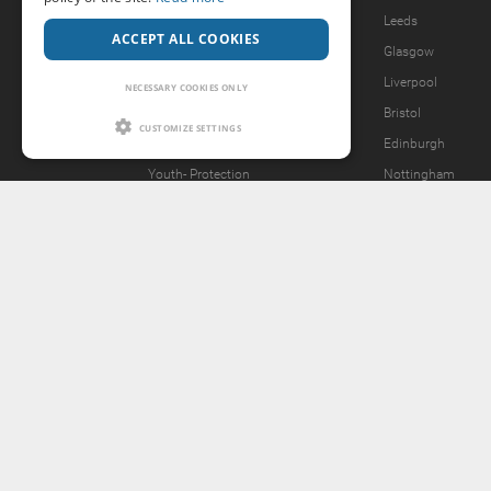
Legal Notice
Leeds
ACCEPT ALL COOKIES
Privacy Policy
Glasgow
Forgot password?
Liverpool
NECESSARY COOKIES ONLY
What we offer
Bristol
CUSTOMIZE SETTINGS
Our Vision
Edinburgh
Youth-
Protection
Nottingham
Content Removal Request
2257 Statement