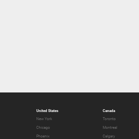
United States
Canada
New York
Toronto
Chicago
Montreal
Phoenix
Calgary