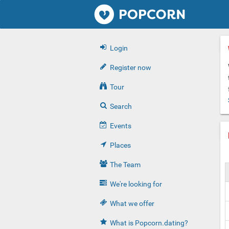
Popcorn.dating
Login
Register now
Tour
Search
Events
Places
The Team
We're looking for
What we offer
What is Popcorn.dating?