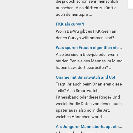
die ja doch schon sehr menschlich
aussehen. Also dürften zukünftig
auch dementspre ...
FKK als curvy?!
Wo in Ba-Wü gibt es FKK-Seen an
denen Curvys willkommen sind? ...
Was spüren Frauen eigentlich nicht?
Also bei einem Blowjob oder wenn
sie den Penis eines Mannes im Mund
haben bzw. dort bearbeiten? ...
Onanie mit Smartwatch and Co!
Tragt Ihr auch beim Onanieren diese
Teile? Also Smartwatch,
Fitnessband oder diese Ringe? Und
wertet Ihr die Daten von denen auch
später aus? also so in der Art,
welches Händchen war d ...
Als Jüngerer Mann überhaupt eine Chance?