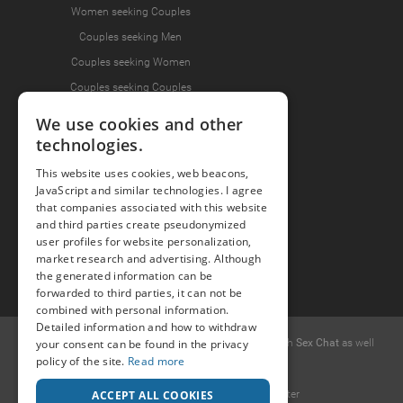
Women seeking Couples
Couples seeking Men
Couples seeking Women
Couples seeking Couples
We use cookies and other
technologies.
Join the Fun
This website uses cookies, web beacons,
Press Area
JavaScript and similar technologies. I agree
that companies associated with this website
Invite Friends
and third parties create pseudonymized
user profiles for website personalization,
market research and advertising. Although
the generated information can be
forwarded to third parties, it can not be
combined with personal information.
Detailed information and how to withdraw
© 2015 -
your consent can be found in the privacy
2026
Popcorn
.dating
-
Free casual dates
with
Sex Chat
as well
policy of the site.
Read more
as
Erotic Discussions
.
Ideawise Limited
ACCEPT ALL COOKIES
Unit 603A, 6/F, Tower 1 Admiralty Center