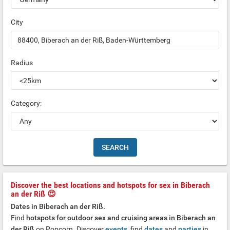
City
Radius
Category:
Discover the best locations and hotspots for sex in Biberach
an der Riß 😍
Dates in Biberach an der Riß.
Find
hotspots for outdoor sex and cruising areas in Biberach an
der Riß
on Popcorn. Discover
events
, find
dates
and
parties
in