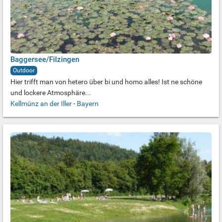
Baggersee/Filzingen
Outdoor
Hier trifft man von hetero über bi und homo alles! Ist ne schöne
und lockere Atmosphäre...
Kellmünz an der Iller
-
Bayern