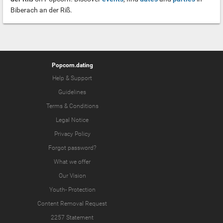
Biberach an der Riß.
Popcorn.dating
Help & Support
Guidelines
Terms & Conditions
Legal Notice
Privacy Policy
Forgot password?
What we offer
Our Vision
Youth-
Protection
Content Removal Request
2257 Statement