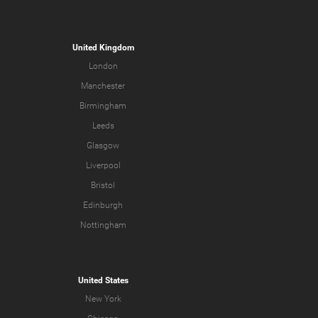
United Kingdom
London
Manchester
Birmingham
Leeds
Glasgow
Liverpool
Bristol
Edinburgh
Nottingham
United States
New York