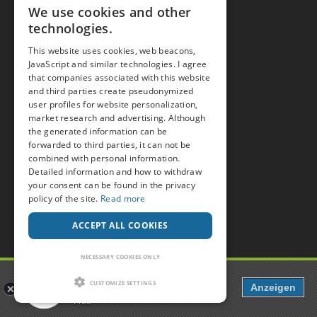
Ottawa
We use cookies and other
London
technologies.
North York
This website uses cookies, web beacons,
JavaScript and similar technologies. I agree
that companies associated with this website
and third parties create pseudonymized
Popular on POPCORN
user profiles for website personalization,
Chat
market research and advertising. Although
the generated information can be
Forum
forwarded to third parties, it can not be
Casual Dating
combined with personal information.
Detailed information and how to withdraw
One Night Stand Dates
your consent can be found in the privacy
Swinger clubs
policy of the site.
Read more
Men seeking Men
ACCEPT ALL COOKIES
Men seeking Women
Men seeking Couples
NECESSARY COOKIES ONLY
Popcorn
Women seeking Men
CUSTOMIZE SETTINGS
Anzeigen
Dating, Chat & more
Women seeking Women
Free
Women seeking Couples