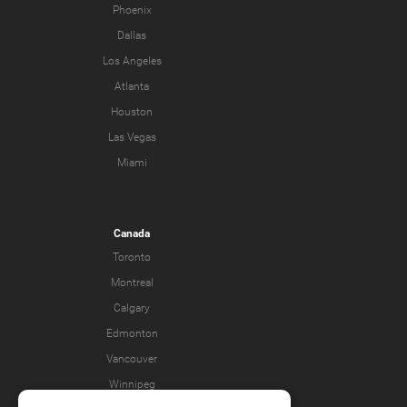
Phoenix
Dallas
Los Angeles
Atlanta
Houston
Las Vegas
Miami
Canada
Toronto
Montreal
Calgary
Edmonton
Vancouver
Winnipeg