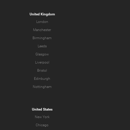
United Kingdom
London
Manchester
Birmingham
Leeds
Glasgow
Liverpool
Bristol
Edinburgh
Nottingham
United States
New York
Chicago