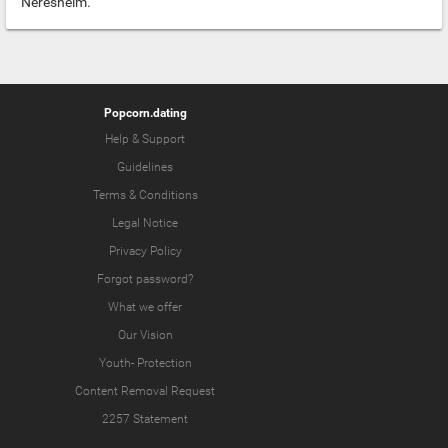
Neresheim.
Popcorn.dating
Help & Support
Guidelines
Terms & Conditions
Legal Notice
Privacy Policy
Forgot password?
What we offer
Our Vision
Youth-
Protection
Content Removal Request
2257 Statement