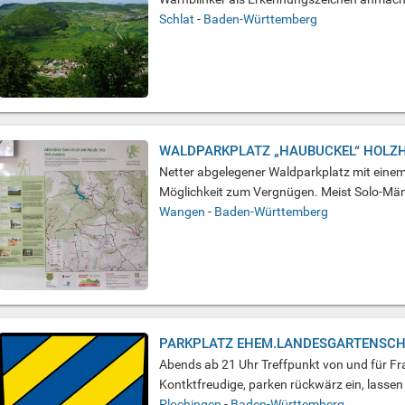
Schlat
-
Baden-Württemberg
WALDPARKPLATZ „HAUBUCKEL“ HOLZ
Netter abgelegener Waldparkplatz mit einem 
Möglichkeit zum Vergnügen. Meist Solo-Männ
Wangen
-
Baden-Württemberg
PARKPLATZ EHEM.LANDESGARTENSC
Abends ab 21 Uhr Treffpunkt von und für F
Kontktfreudige, parken rückwärz ein, lassen 
Plochingen
-
Baden-Württemberg