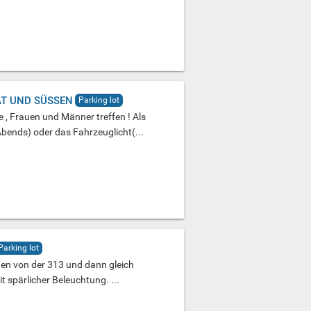
T UND SÜSSEN
Parking lot
, Frauen und Männer treffen ! Als
ends) oder das Fahrzeuglicht(...
Parking lot
gen von der 313 und dann gleich
t spärlicher Beleuchtung. ...