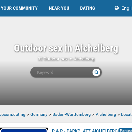
YOUR COMMUNITY
NEAR YOU
DATING
Engl
Outdoor sex in Aichelberg
32 Outdoor sex in Aichelberg
opcorn.dating
Germany
Baden-Württemberg
Aichelberg
Locat
P & R - PARKPLATZ AICHELBERG
Parking