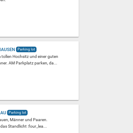
HAUSEN
Parking lot
tollen Hochsitz und einer guten
er. AM Parkplatz parken, da...
HAU
Parking lot
rauen, Männer und Paaren.
das Standlicht :four_lea...