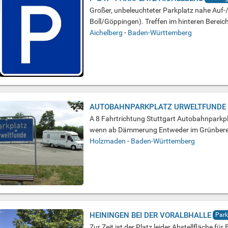
Großer, unbeleuchteter Parkplatz nahe Auf-
Boll/Göppingen). Treffen im hinteren Bereic
Aichelberg
-
Baden-Württemberg
AUTOBAHNPARKPLATZ URWELTFUNDE
A 8 Fahrtrichtung Stuttgart Autobahnparkp
wenn ab Dämmerung Entweder im Grünbereic
Holzmaden
-
Baden-Württemberg
HEININGEN BEI DER VORALBHALLE
Park
Zur Zeit ist der Platz leider Abstellfläche für