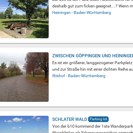
deshalb gut zum ficken geeignet…? Wenn ma
Heiningen
-
Baden-Württemberg
ZWISCHEN GÖPPINGEN UND HEININGE
Es ist ein größerer, langgezogener Parkplat
und zur Straße hin mit einer dichten Reihe
Iltishof
-
Baden-Württemberg
SCHLATER WALD
Parking lot
Von der b10 kommend der 1ste Wanderparkpla
Warnblinker als Erkennungszeichen anmach