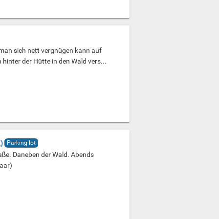
an sich nett vergnügen kann auf
inter der Hütte in den Wald vers...
)
Parking lot
raße. Daneben der Wald. Abends
aar)