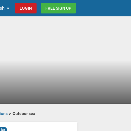
ish
LOGIN
FREE SIGN UP
ions
Outdoor sex
 lot