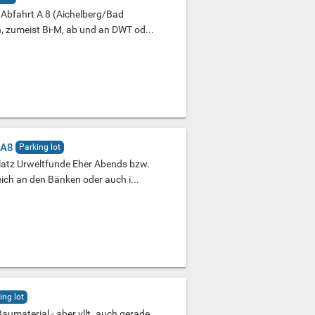
/Abfahrt A 8 (Aichelberg/Bad
h, zumeist Bi-M, ab und an DWT od...
 A8
Parking lot
latz Urweltfunde Eher Abends bzw.
h an den Bänken oder auch i...
ing lot
 Baumaterial - aber vllt. auch gerade