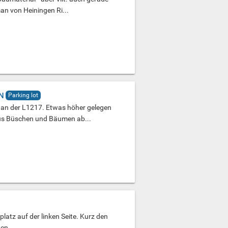
n von Heiningen Ri...
N
Parking lot
z an der L1217. Etwas höher gelegen
 aus Büschen und Bäumen ab...
tz auf der linken Seite. Kurz den
en.