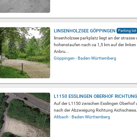
LINSENHOLZSEE GÖPPINGEN
Parking lot
linsenholzsee parkplatz liegt an der strass
hohenstaufen nach ca 1,5 km auf der linken s
Anbru...
Göppingen
-
Baden-Württemberg
L1150 ESSLINGEN OBERHOF RICHTUN
Auf der L1150 zwischen Esslingen Oberhof 
nach der Abzweigung Richtung Aichschiess. Au
Altbach
-
Baden-Württemberg