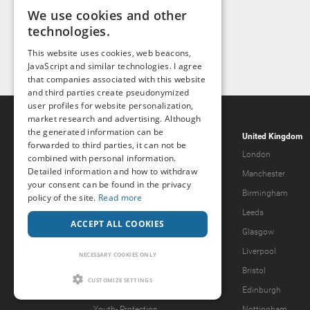
We use cookies and other
technologies.
This website uses cookies, web beacons,
JavaScript and similar technologies. I agree
that companies associated with this website
and third parties create pseudonymized
user profiles for website personalization,
market research and advertising. Although
the generated information can be
Popcorn.dating
United Kingdom
forwarded to third parties, it can not be
Help & Support
London
combined with personal information.
Detailed information and how to withdraw
Guidelines
Manchester
your consent can be found in the privacy
Terms & Conditions
Birmingham
policy of the site.
Read more
Legal Notice
Leeds
ACCEPT ALL COOKIES
Privacy Policy
Glasgow
Forgot password?
Liverpool
NECESSARY COOKIES ONLY
What we offer
Bristol
CUSTOMIZE SETTINGS
Our Vision
Edinburgh
Youth-
Protection
Nottingham