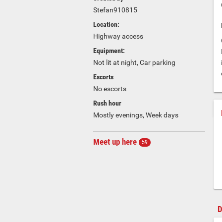
Stefan910815
Location:
Highway access
Equipment:
Not lit at night, Car parking
Escorts
No escorts
Rush hour
Mostly evenings, Week days
Meet up here
59
D