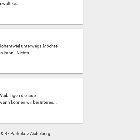
walt ke...
/Hohentwiel unterwegs.Möchte
s kann - Nichts...
Waiblingen die laue
nn können wir bei Interes...
 & R - Parkplatz Aichelberg