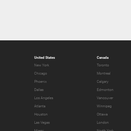
United States
Canada
New York
Toronto
Chicago
Montreal
Phoenix
Calgary
Dallas
Edmonton
Los Angeles
Vancouver
Atlanta
Winnipeg
Houston
Ottawa
Las Vegas
London
Miami
North York