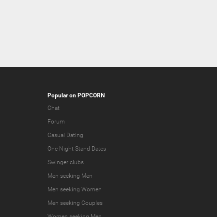
Popular on POPCORN
Chat
Forum
Casual Dating
One Night Stand Dates
Swinger clubs
Men seeking Men
Men seeking Women
Men seeking Couples
Women seeking Men