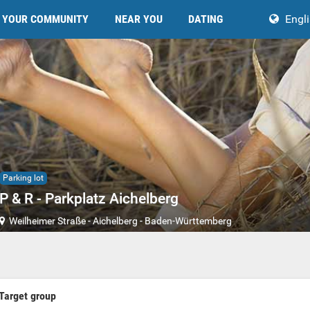
YOUR COMMUNITY
NEAR YOU
DATING
Engl
Parking lot
P & R - Parkplatz Aichelberg
Weilheimer Straße
-
Aichelberg
-
Baden-Württemberg
Target group