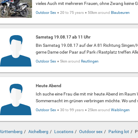
vieles Auch mit mehreren Frauen, ohne Zwang keine Ge
Outdoor Sex
●
20
to
75
years ●
50km
around
Blaubeuren
Samstag 19.08.17 ab 11 Uhr
Bin Samstag 19.08.17 auf der A 81 Richtung Singen
gerne Dame oder Paar auf Park-/Rastplatz treffen Alle
Outdoor Sex
●
5km
around
Reutlingen
Heute Abend
Ich suche eine Frau die mit mir heute Abend im Raum 
Sommernacht im grünen verbringen möchte. Wo und wa
Outdoor Sex
●
30
to
99
years ●
25km
around
Waiblingen
ürttemberg
Aichelberg
Locations
Outdoor sex
Parking lot
P