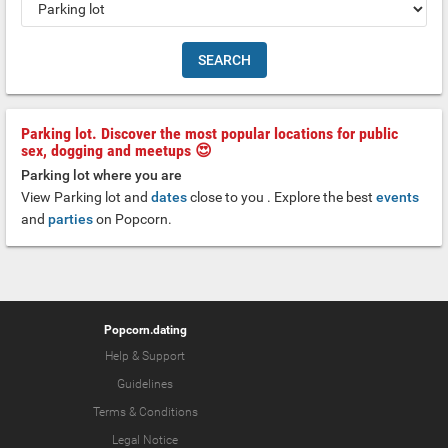
Parking lot. Discover the most popular locations for public
sex, dogging and meetups 😍
Parking lot where you are
View Parking lot and
dates
close to you . Explore the best
events
and
parties
on Popcorn.
Popcorn.dating
Help & Support
Guidelines
Terms & Conditions
Legal Notice