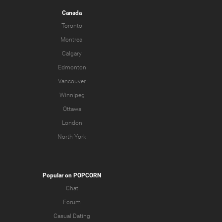
Canada
Toronto
Montreal
Calgary
Edmonton
Vancouver
Winnipeg
Ottawa
London
North York
Popular on POPCORN
Chat
Forum
Casual Dating