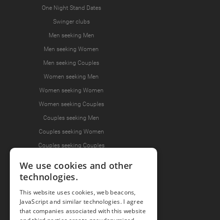
One Night Stand Dates
Swinger clubs
Men seeking Men
Men seeking Women
Men seeking Couples
Women seeking Men
Women seeking Women
Women seeking Couples
Couples seeking Men
Couples seeking Women
Couples seeking Couples
We use cookies and other
technologies.
Join the Fun
This website uses cookies, web beacons,
Press Area
JavaScript and similar technologies. I agree
that companies associated with this website
Invite Friends