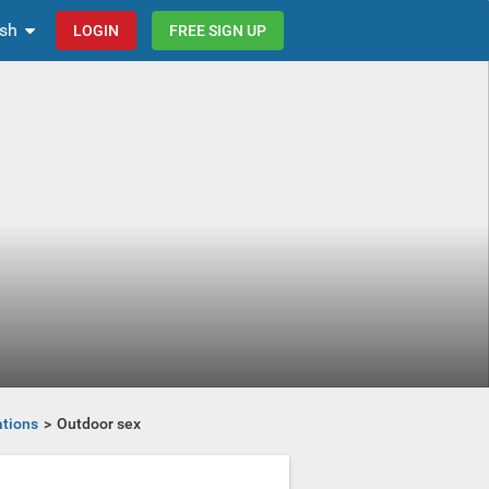
ish
LOGIN
FREE SIGN UP
tions
Outdoor sex