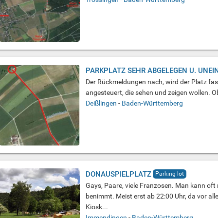
PARKPLATZ SEHR ABGELEGEN U. UNEI
Der Rückmeldungen nach, wird der Platz fas
angesteuert, die sehen und zeigen wollen. O
Deißlingen
-
Baden-Württemberg
DONAUSPIELPLATZ
Parking lot
Gays, Paare, viele Franzosen. Man kann of
benimmt. Meist erst ab 22:00 Uhr, da vor a
Kiosk...
Immendingen
-
Baden-Württemberg