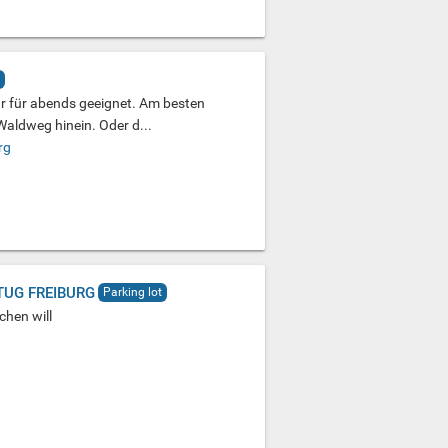
ur für abends geeignet. Am besten
aldweg hinein. Oder d...
rg
TUG FREIBURG
Parking lot
chen will