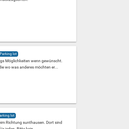
Parking lot
zugs Möglichkeiten wenn gewünscht.
die wo was anderes möchten er...
arking lot
heim Richtung sunthausen. Dort sind
r jeden. Bitte kein...