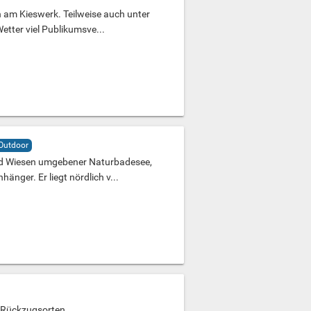
ch am Kieswerk. Teilweise auch unter
tter viel Publikumsve...
Outdoor
und Wiesen umgebener Naturbadesee,
änger. Er liegt nördlich v...
n Rückzugsorten.