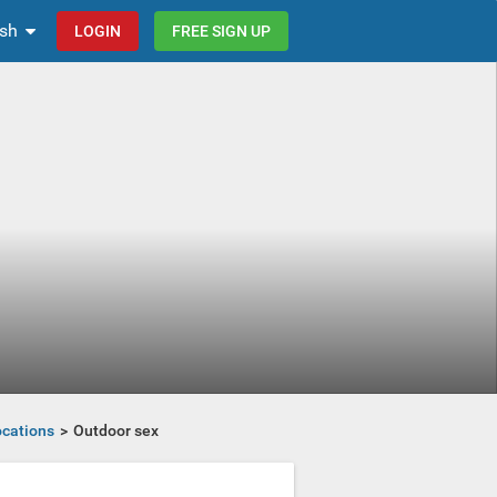
ish
LOGIN
FREE SIGN UP
cations
Outdoor sex