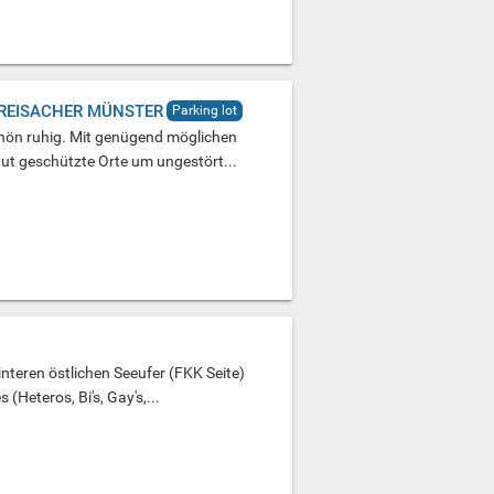
BREISACHER MÜNSTER
Parking lot
hön ruhig. Mit genügend möglichen
ut geschützte Orte um ungestört...
nteren östlichen Seeufer (FKK Seite)
Heteros, Bi's, Gay's,...