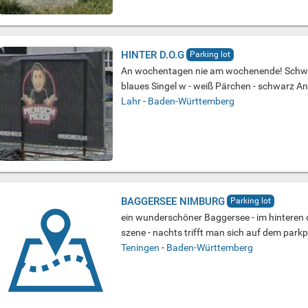
HINTER D.O.G
Parking lot
An wochentagen nie am wochenende! Schwul
blaues Singel w - weiß Pärchen - schwarz An
Lahr
-
Baden-Württemberg
BAGGERSEE NIMBURG
Parking lot
ein wunderschöner Baggersee - im hinteren dr
szene - nachts trifft man sich auf dem parkp
Teningen
-
Baden-Württemberg