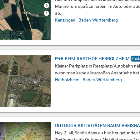
Männer um spaß zu haben im Auto oder auch
ab...
Kenzingen
-
Baden-Württemberg
P+R BEIM RASTHOF HERBOLZHEIM
Park
Kleiner Parkplatz in Rastplatz/Autobahn n
wenn man keine allzugroßen Ansprüche hat (
Herbolzheim
-
Baden-Württemberg
OUTDOOR AKTIVITÄTEN RAUM BREISG
Hey @ all, Schön dass du hier her gefunden ha
Treffpunkte für Outdoor Aktivitäten aller Art.