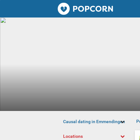
Popcorn.dating
P
Causal dating in Emmendingen
Locations