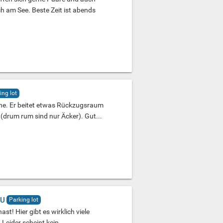
 am See. Beste Zeit ist abends
ing lot
ähe. Er beitet etwas Rückzugsraum
drum rum sind nur Äcker). Gut...
AU
Parking lot
st! Hier gibt es wirklich viele
 Leider scheint kein...