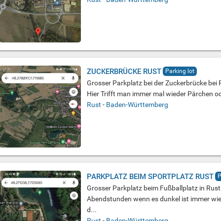
ZUCKERBRÜCKE RUST
Parking lot
Grosser Parkplatz bei der Zuckerbrücke bei R
Hier Trifft man immer mal wieder Pärchen od
Rust
-
Baden-Württemberg
PARKPLATZ BEIM SPORTPLATZ RUST
P
Grosser Parkplatz beim Fußballplatz in Rust. 
Abendstunden wenn es dunkel ist immer wied
d...
Rust
-
Baden-Württemberg