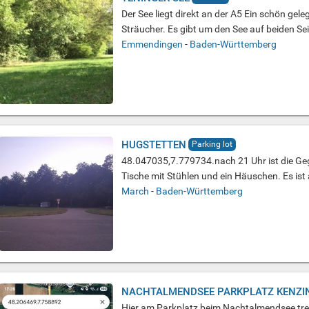
Der See liegt direkt an der A5 Ein schön gel
Sträucher. Es gibt um den See auf beiden Sei
Emmendingen
-
Baden-Württemberg
HUGSTETTEN
Parking lot
48.047035,7.779734.nach 21 Uhr ist die Geg
Tische mit Stühlen und ein Häuschen. Es ist 
March
-
Baden-Württemberg
NACHTALMENDSEE PARKPLATZ KENZI
Hier am Parkplatz beim Nachtalmendsee tre