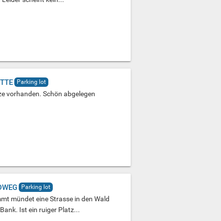
ÜTTE
Parking lot
ätze vorhanden. Schön abgelegen
DWEG
Parking lot
t mündet eine Strasse in den Wald
ank. Ist ein ruiger Platz...