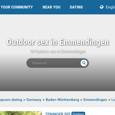
YOUR COMMUNITY
NEAR YOU
DATING
Engl
Outdoor sex in Emmendingen
18 Outdoor sex in Emmendingen
opcorn.dating
Germany
Baden-Württemberg
Emmendingen
Lo
TENINGER SEE
Outdoor