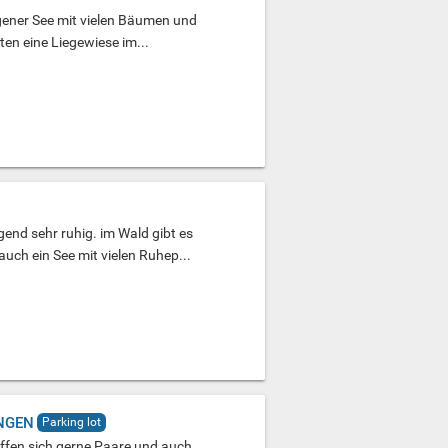
egener See mit vielen Bäumen und
ten eine Liegewiese im...
end sehr ruhig. im Wald gibt es
auch ein See mit vielen Ruhep...
NGEN
Parking lot
ffen sich gerne Paare und auch