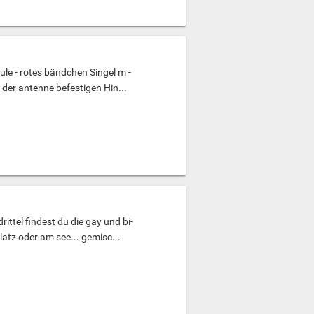
e - rotes bändchen Singel m -
 der antenne befestigen Hin...
ittel findest du die gay und bi-
latz oder am see... gemisc...