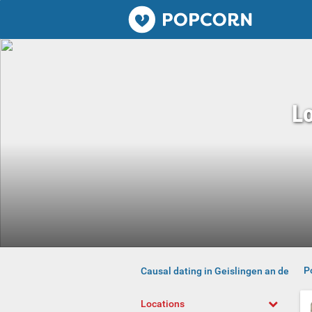
Popcorn.dating
Lo
P
Causal dating in Geislingen an der Ste
Locations