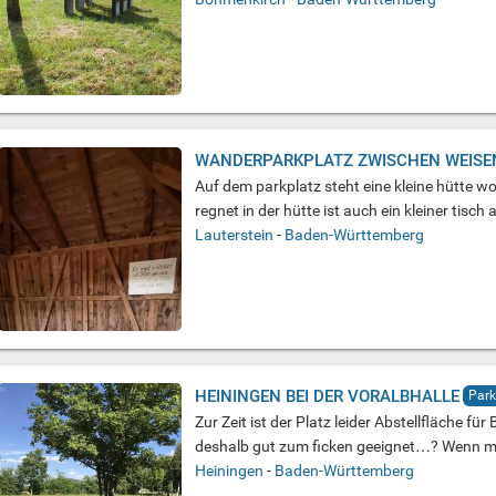
WANDERPARKPLATZ ZWISCHEN WEISE
Auf dem parkplatz steht eine kleine hütte w
regnet in der hütte ist auch ein kleiner tisc
Lauterstein
-
Baden-Württemberg
HEININGEN BEI DER VORALBHALLE
Park
Zur Zeit ist der Platz leider Abstellfläche für
deshalb gut zum ficken geeignet…? Wenn ma
Heiningen
-
Baden-Württemberg