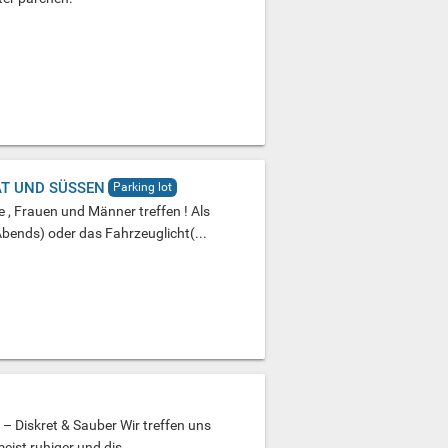
T UND SÜSSEN
Parking lot
, Frauen und Männer treffen ! Als
ends) oder das Fahrzeuglicht(...
 – Diskret & Sauber Wir treffen uns
eist ruhiger und dis...