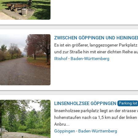
ZWISCHEN GÖPPINGEN UND HEININGE
Es ist ein größerer, langgezogener Parkplat
und zur Straße hin mit einer dichten Reihe
Iltishof
-
Baden-Württemberg
LINSENHOLZSEE GÖPPINGEN
Parking lot
linsenholzsee parkplatz liegt an der strass
hohenstaufen nach ca 1,5 km auf der linken s
Anbru...
Göppingen
-
Baden-Württemberg