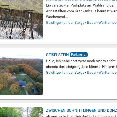
Ein versteckter Parkplatz am Waldrand der 
Angestellten vom Krankenhaus benutzt wir
Wochenend...
Geislingen an der Steige
-
Baden-Württembe
GEISELSTEIN
Parking lot
Hallo, Ich habe dort zwar noch nichts erlebt,
abends dort einiges gehen könnte. Hinterm G
Geislingen an der Steige
-
Baden-Württembe
ZWISCHEN SCHNITTLINGEN UND DON
ab und zu treffen sich dort bei schönem wet