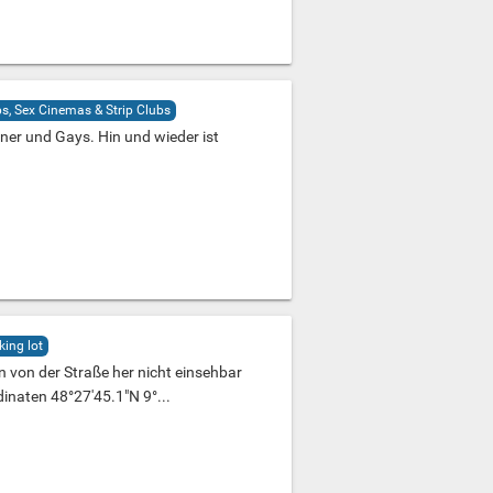
s, Sex Cinemas & Strip Clubs
ner und Gays. Hin und wieder ist
.
king lot
n von der Straße her nicht einsehbar
inaten 48°27'45.1"N 9°...