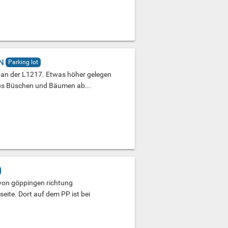
N
Parking lot
z an der L1217. Etwas höher gelegen
 aus Büschen und Bäumen ab...
e von göppingen richtung
eite. Dort auf dem PP ist bei