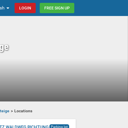
ish
LOGIN
FREE SIGN UP
ige
teige
Locations
ATZ WALDWEG RICHTUNG
Parking lot