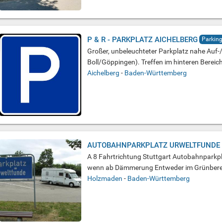
P & R - PARKPLATZ AICHELBERG
Parking
Großer, unbeleuchteter Parkplatz nahe Auf-
Boll/Göppingen). Treffen im hinteren Bereic
Aichelberg
-
Baden-Württemberg
AUTOBAHNPARKPLATZ URWELTFUNDE
A 8 Fahrtrichtung Stuttgart Autobahnparkp
wenn ab Dämmerung Entweder im Grünbereic
Holzmaden
-
Baden-Württemberg