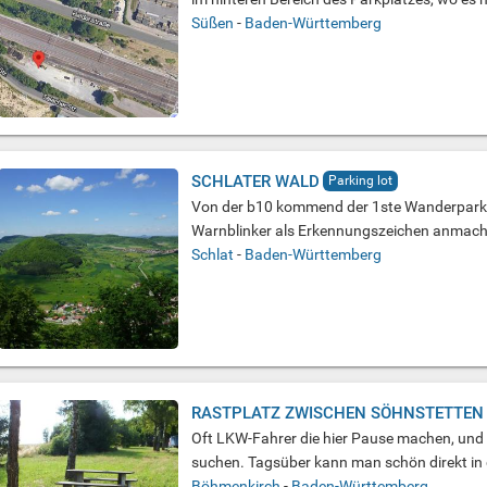
Süßen
-
Baden-Württemberg
SCHLATER WALD
Parking lot
Von der b10 kommend der 1ste Wanderparkpla
Warnblinker als Erkennungszeichen anmach
Schlat
-
Baden-Württemberg
RASTPLATZ ZWISCHEN SÖHNSTETTEN
Oft LKW-Fahrer die hier Pause machen, und 
suchen. Tagsüber kann man schön direkt in d
Böhmenkirch
-
Baden-Württemberg