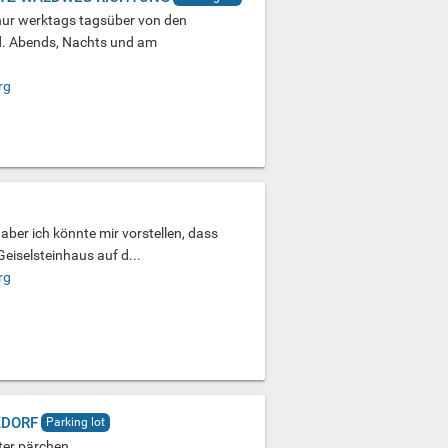
nur werktags tagsüber von den
d. Abends, Nachts und am
rg
 aber ich könnte mir vorstellen, dass
eiselsteinhaus auf d...
rg
ZDORF
Parking lot
ter pärchen.