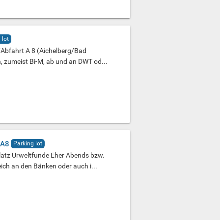
 lot
/Abfahrt A 8 (Aichelberg/Bad
h, zumeist Bi-M, ab und an DWT od...
 A8
Parking lot
latz Urweltfunde Eher Abends bzw.
h an den Bänken oder auch i...