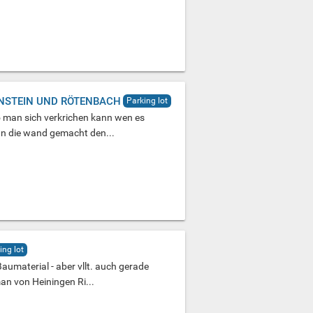
NSTEIN UND RÖTENBACH
Parking lot
o man sich verkrichen kann wen es
h an die wand gemacht den...
ing lot
 Baumaterial - aber vllt. auch gerade
n von Heiningen Ri...