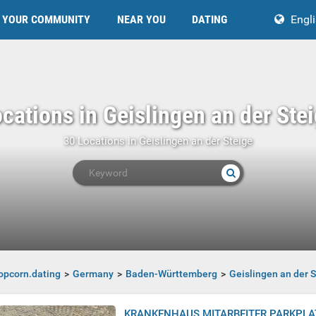
YOUR COMMUNITY
NEAR YOU
DATING
Engl
cations in Geislingen an der Ste
30 Locations in Geislingen an der Steige
opcorn.dating
Germany
Baden-Württemberg
Geislingen an der S
ige
KRANKENHAUS MITARBEITER PARKPL