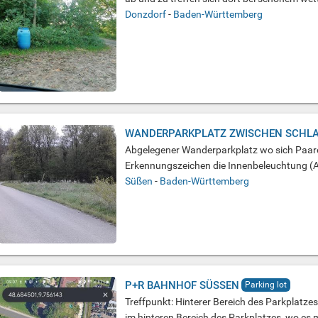
Donzdorf
-
Baden-Württemberg
WANDERPARKPLATZ ZWISCHEN SCHLA
Abgelegener Wanderparkplatz wo sich Paare 
Erkennungszeichen die Innenbeleuchtung (Ab
Süßen
-
Baden-Württemberg
P+R BAHNHOF SÜSSEN
Parking lot
Treffpunkt: Hinterer Bereich des Parkplatzes
im hinteren Bereich des Parkplatzes, wo es m