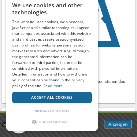
We use cookies and other
technologies.
This website uses cookies, web beacons,
JavaScript and similar technologies. I agree
that companies associated with this website
and third parties create pseudonymized
user profiles for website personalization,
market research and advertising. Although
the generated information can be
forwarded to third parties, it can not be
LKW Spannerparkplatz
combined with personal information.
Detailed information and how to withdraw
Parking lot
your consent can be found in the privacy
Am Ende des Industriegebietes wo die LKWs parken stehen des
policy of the site.
Read more
öfteren Paare die sich im Auto vergnügen.
Neresheim
-
Baden-Württemberg
ACCEPT ALL COOKIES
NECESSARY COOKIES ONLY
Search term
Popcorn
CUSTOMIZE SETTINGS
Anzeigen
Dating, Chat & more
Free