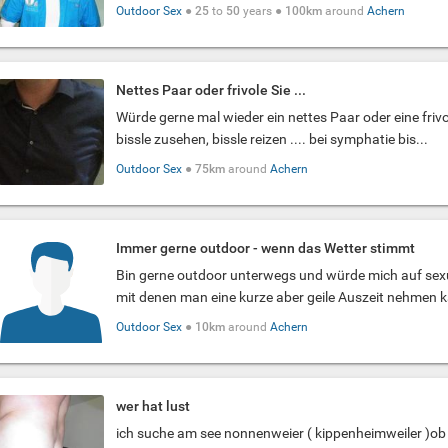
Outdoor Sex
●
25
to
50
years ●
100km
around
Achern
Nettes Paar oder frivole Sie ...
Würde gerne mal wieder ein nettes Paar oder eine frivole 
bissle zusehen, bissle reizen .... bei symphatie bis...
Outdoor Sex
●
75km
around
Achern
Immer gerne outdoor - wenn das Wetter stimmt
Bin gerne outdoor unterwegs und würde mich auf sex
mit denen man eine kurze aber geile Auszeit nehmen kan
Outdoor Sex
●
10km
around
Achern
wer hat lust
ich suche am see nonnenweier ( kippenheimweiler )ob m