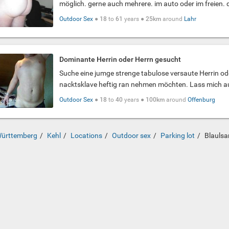
möglich. gerne auch mehrere. im auto oder im freien. d
Outdoor Sex
●
18
to
61
years ●
25km
around
Lahr
Dominante Herrin oder Herrn gesucht
Suche eine jumge strenge tabulose versaute Herrin ode
nacktsklave heftig ran nehmen möchten. Lass mich au
Outdoor Sex
●
18
to
40
years ●
100km
around
Offenburg
ürttemberg
Kehl
Locations
Outdoor sex
Parking lot
Blaulsa