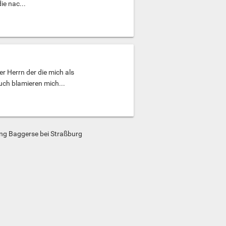
ie nac...
r Herrn der die mich als
ch blamieren mich...
ng Baggerse bei Straßburg