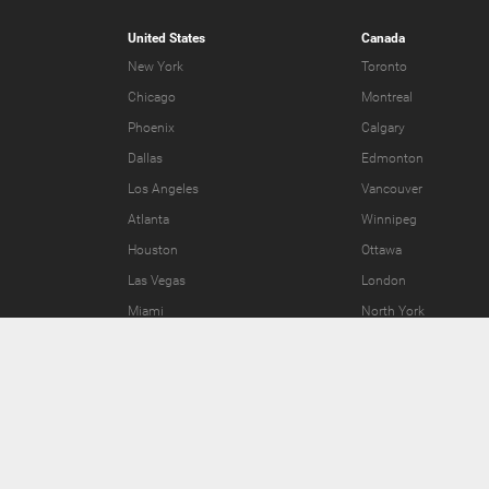
United States
Canada
New York
Toronto
Chicago
Montreal
Phoenix
Calgary
Dallas
Edmonton
Los Angeles
Vancouver
Atlanta
Winnipeg
Houston
Ottawa
Las Vegas
London
Miami
North York