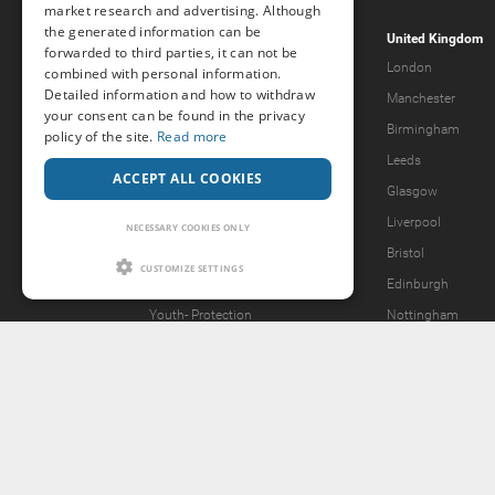
market research and advertising. Although
the generated information can be
Popcorn.dating
United Kingdom
forwarded to third parties, it can not be
Help & Support
London
combined with personal information.
Detailed information and how to withdraw
Guidelines
Manchester
your consent can be found in the privacy
Terms & Conditions
Birmingham
policy of the site.
Read more
Legal Notice
Leeds
ACCEPT ALL COOKIES
Privacy Policy
Glasgow
Forgot password?
Liverpool
NECESSARY COOKIES ONLY
What we offer
Bristol
CUSTOMIZE SETTINGS
Our Vision
Edinburgh
Youth-
Protection
Nottingham
Content Removal Request
2257 Statement