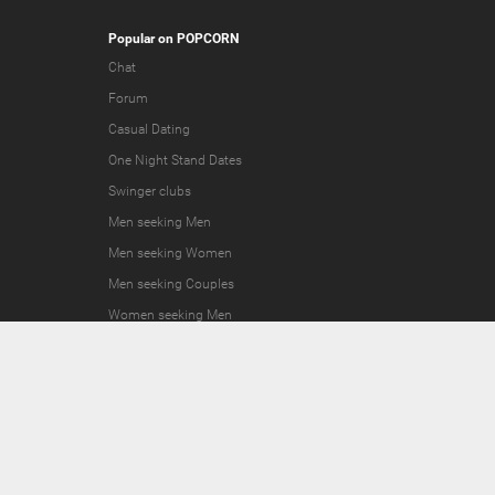
Popular on POPCORN
Chat
Forum
Casual Dating
One Night Stand Dates
Swinger clubs
Men seeking Men
Men seeking Women
Men seeking Couples
Women seeking Men
Women seeking Women
Women seeking Couples
Couples seeking Men
Couples seeking Women
Couples seeking Couples