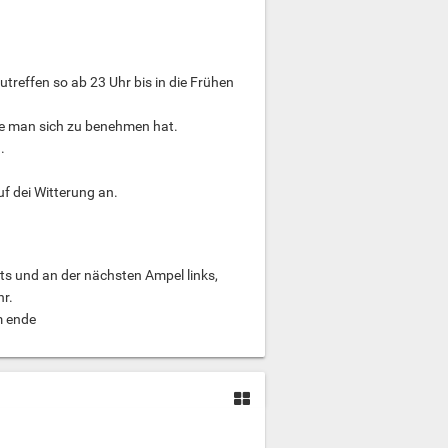
reffen so ab 23 Uhr bis in die Frühen
wie man sich zu benehmen hat.
.
f dei Witterung an.
s und an der nächsten Ampel links,
r.
m ende