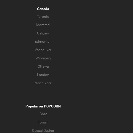
Canada
Toronto
Montreal
Calgary
Edmonton
Vancouver
Winnipeg
Ottawa
London
North York
Popular on POPCORN
Chat
Forum
Casual Dating