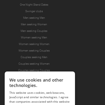
One Night Stand Dates
Swinger clubs
Men seeking Men
Men seeking Women
Men seeking Couples
Women seeking Men
Women seeking Women
Women seeking Couples
Couples seeking Men
Couples seeking Women
Couples seeking Couples
We use cookies and other
technologies.
Join the Fun
This website uses cookies, web beacons,
Press Area
JavaScript and similar technologies. I agree
that companies associated with this website
Invite Friends