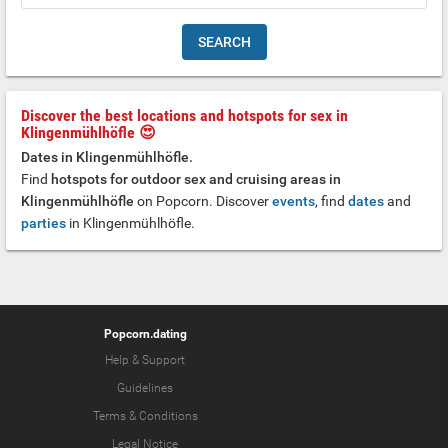
Discover the best locations and hotspots for sex in
Klingenmühlhöfle 😍
Dates in Klingenmühlhöfle.
Find
hotspots for outdoor sex and cruising areas in
Klingenmühlhöfle
on Popcorn. Discover
events
, find
dates
and
parties
in Klingenmühlhöfle.
Popcorn.dating
Help & Support
Guidelines
Terms & Conditions
Legal Notice