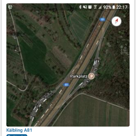
Kälbling A81