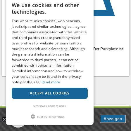
We use cookies and other
technologies.
This website uses cookies, web beacons,
JavaScript and similar technologies. I agree
that companies associated with this website
Park & Meet Parkplatz Neuenstein an der A6
and third parties create pseudonymized
Parking lot
user profiles for website personalization,
market research and advertising. Although
Park &Meet Parkplatz bei Neuenstein an der A6. Der Parkplatz ist
the generated information can be
von Neuenstein Richtung Kirchensall nach der
forwarded to third parties, it can not be
Autobahnanschlussstelle auf der li...
combined with personal information.
Neuenstein
-
Baden-Württemberg
Detailed information and how to withdraw
your consent can be found in the privacy
policy of the site.
Read more
1
2
ACCEPT ALL COOKIES
NECESSARY COOKIES ONLY
Search term
Popcorn
CUSTOMIZE SETTINGS
Anzeigen
Dating, Chat & more
Free