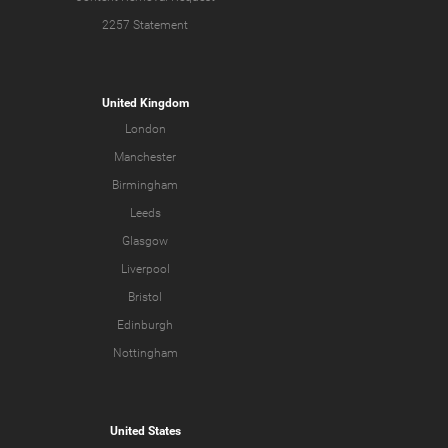
2257 Statement
United Kingdom
London
Manchester
Birmingham
Leeds
Glasgow
Liverpool
Bristol
Edinburgh
Nottingham
United States