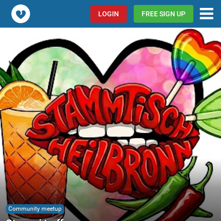
Popcorn.dating
LOGIN
FREE SIGN UP
Community meetup