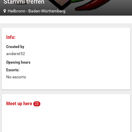
Stammi treffen
Heilbronn
-
Baden-Württemberg
Info:
Created by
anderst52
Opening hours
Escorts:
No escorts
Meet up here
23