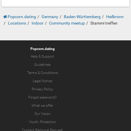
Popcorn.dating
Germany
Baden-Württemberg
Heilbronn
Locations
Indoor
Community meetup
Stammi treffen
Popcorn.dating
Help & Support
Guidelines
Terms & Conditions
Legal Notice
Privacy Policy
Forgot password?
What we offer
Our Vision
Youth-
Protection
Content Removal Request