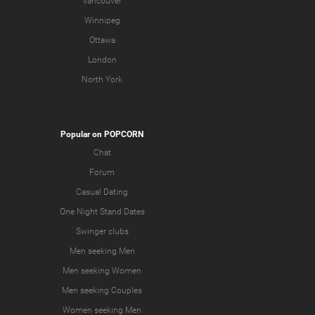
Vancouver
Winnipeg
Ottawa
London
North York
Popular on POPCORN
Chat
Forum
Casual Dating
One Night Stand Dates
Swinger clubs
Men seeking Men
Men seeking Women
Men seeking Couples
Women seeking Men