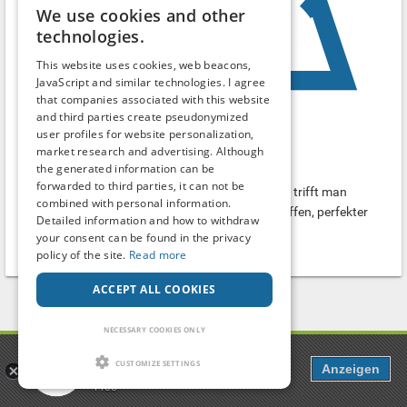
We use cookies and other
technologies.
This website uses cookies, web beacons,
JavaScript and similar technologies. I agree
that companies associated with this website
and third parties create pseudonymized
user profiles for website personalization,
WC (Kolpinghaus) Kolpingstr. Neckarsulm
market research and advertising. Although
the generated information can be
Outdoor
forwarded to third parties, it can not be
Die Toilette ist genau wo dem Tiefgarage ist. Hier trifft man
combined with personal information.
Männer, aber man kann das leicht ändern. 24h offen, perfekter
Detailed information and how to withdraw
Treffpunkt in der Nacht...
your consent can be found in the privacy
Neckarsulm
-
Baden-Württemberg
policy of the site.
Read more
ACCEPT ALL COOKIES
1
2
NECESSARY COOKIES ONLY
Popcorn
CUSTOMIZE SETTINGS
Anzeigen
Dating, Chat & more
Free
Search term