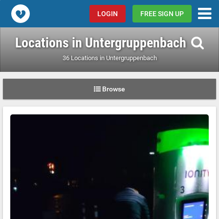
Popcorn.dating
LOGIN
FREE SIGN UP
Locations in Untergruppenbach
36 Locations in Untergruppenbach
Browse