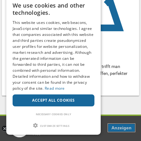
We use cookies and other
technologies.
This website uses cookies, web beacons,
JavaScript and similar technologies. I agree
that companies associated with this website
and third parties create pseudonymized
user profiles for website personalization,
WC (Kolpinghaus) Kolpingstr. Neckarsulm
market research and advertising. Although
the generated information can be
Outdoor
forwarded to third parties, it can not be
Die Toilette ist genau wo dem Tiefgarage ist. Hier trifft man
combined with personal information.
Männer, aber man kann das leicht ändern. 24h offen, perfekter
Detailed information and how to withdraw
Treffpunkt in der Nacht...
your consent can be found in the privacy
Neckarsulm
-
Baden-Württemberg
policy of the site.
Read more
ACCEPT ALL COOKIES
1
2
NECESSARY COOKIES ONLY
Popcorn
CUSTOMIZE SETTINGS
Anzeigen
Dating, Chat & more
Free
Search term