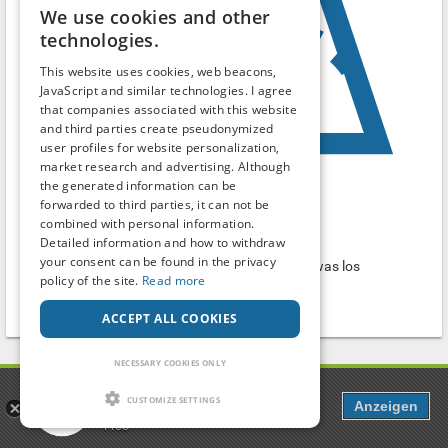
We use cookies and other
technologies.
This website uses cookies, web beacons,
JavaScript and similar technologies. I agree
that companies associated with this website
and third parties create pseudonymized
user profiles for website personalization,
market research and advertising. Although
the generated information can be
forwarded to third parties, it can not be
Handballturnier
combined with personal information.
Detailed information and how to withdraw
Parking lot
your consent can be found in the privacy
handballturnier...jedes jahr an pfingsten.immer was los
policy of the site.
Read more
aussenrum und in den zelten
Linkenheim-Hochstetten
-
Baden-Württemberg
ACCEPT ALL COOKIES
NECESSARY COOKIES ONLY
Popcorn
1
2
CUSTOMIZE SETTINGS
Anzeigen
Dating, Chat & more
Free