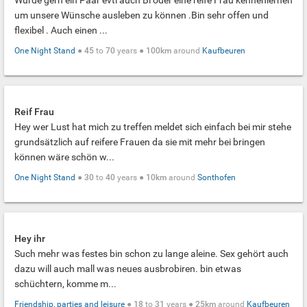
Würde gern ein Paar evtl auch Bi oder eine reife Frau kennenlernen
um unsere Wünsche ausleben zu können .Bin sehr offen und
flexibel . Auch einen ...
One Night Stand
●
45
to
70
years ●
100km
around
Kaufbeuren
Reif Frau
Hey wer Lust hat mich zu treffen meldet sich einfach bei mir stehe
grundsätzlich auf reifere Frauen da sie mit mehr bei bringen
können wäre schön w...
One Night Stand
●
30
to
40
years ●
10km
around
Sonthofen
Hey ihr
Such mehr was festes bin schon zu lange aleine. Sex gehört auch
dazu will auch mall was neues ausbrobiren. bin etwas
schüchtern, komme m...
Friendship, parties and leisure
●
18
to
31
years ●
25km
around
Kaufbeuren