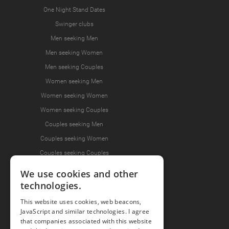
One Night Stand Dates
Swinger clubs
Men seeking Men
Men seeking Women
Men seeking Couples
Women seeking Men
Women seeking Women
Women seeking Couples
Couples seeking Men
Couples seeking Women
Couples seeking Couples
We use cookies and other
technologies.
Join the Fun
This website uses cookies, web beacons,
Press Area
JavaScript and similar technologies. I agree
that companies associated with this website
Invite Friends