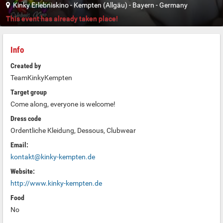
Kinky Erlebniskino
-
Kempten (Allgäu)
-
Bayern
-
Germany
This event has already taken place!
Info
Created by
TeamKinkyKempten
Target group
Come along, everyone is welcome!
Dress code
Ordentliche Kleidung, Dessous, Clubwear
Email:
kontakt@kinky-kempten.de
Website:
http://www.kinky-kempten.de
Food
No