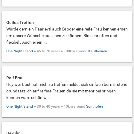
Geiles Treffen
Würde gern ein Paar evtl auch Bi oder eine reife Frau kennenlernen
um unsere Wünsche ausleben zu können .Bin sehr offen und
flexibel . Auch einen ...
One Night Stand
●
45
to
70
years ●
100km
around
Kaufbeuren
Reif Frau
Hey wer Lust hat mich zu treffen meldet sich einfach bei mir stehe
grundsätzlich auf reifere Frauen da sie mit mehr bei bringen
können wäre schön w...
One Night Stand
●
30
to
40
years ●
10km
around
Sonthofen
Hey ihr