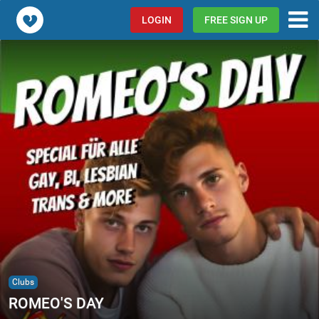
Popcorn.dating
LOGIN
FREE SIGN UP
Clubs
ROMEO'S DAY