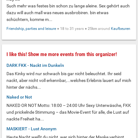
Such mehr was festes bin schon zu lange aleine. Sex gehört auch
dazu will auch mall was neues ausbrobiren. bin etwas
schüchtern, komme m...
Friendship, parties and leisure
●
18
to
31
years ●
25km
around
Kaufbeuren
I like this! Show me more events from this organizer!
DARK FKK - Nackt im Dunkeln
Das Kinky wird nur schwach bis gar nicht beleuchtet. Ihr seid
nackt, aber nicht voll erkennbar,...welches Erlebnis lauert auf mich
hinter der nächs...
Naked or Not
NAKED OR NOT Motto: 18:00 – 24:00 Uhr Sexy Unterwäsche, FKK
und prickelnde Stimmung – das Movie-Event für alle, die Lust auf
nackte Freiheit ha...
MASKIERT - Lust Anonym
Heute Nacht weißt du nicht, wer sich hinter der Maske verbirgt.