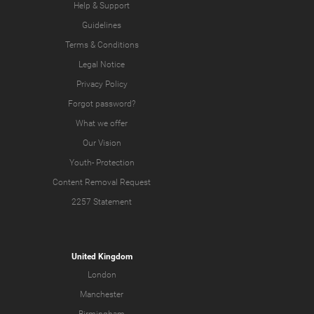
Help & Support
Guidelines
Terms & Conditions
Legal Notice
Privacy Policy
Forgot password?
What we offer
Our Vision
Youth-
Protection
Content Removal Request
2257 Statement
United Kingdom
London
Manchester