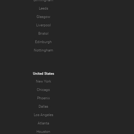
Birmingham
Leeds
Glasgow
Liverpool
Bristol
Edinburgh
Nottingham
United States
New York
Chicago
Phoenix
Dallas
Los Angeles
Atlanta
Houston