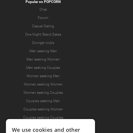
Popular on POPCORN
Chat
Forum
Casual Dating
One Night Stand Dates
Swinger clubs
Men seeking Men
Men seeking Women
Men seeking Couples
Women seeking Men
Women seeking Women
Women seeking Couples
Couples seeking Men
Couples seeking Women
Couples seeking Couples
We use cookies and other