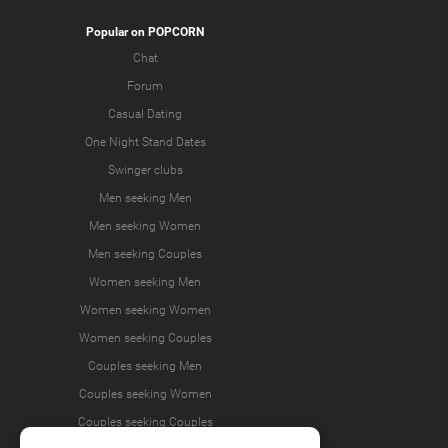
Popular on POPCORN
Chat
Forum
Casual Dating
One Night Stand Dates
Swinger clubs
Men seeking Men
Men seeking Women
Men seeking Couples
Women seeking Men
Women seeking Women
Women seeking Couples
Couples seeking Men
Couples seeking Women
Couples seeking Couples