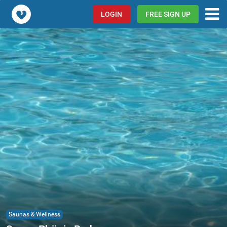
Popcorn.dating
LOGIN
FREE SIGN UP
Saunas & Wellness