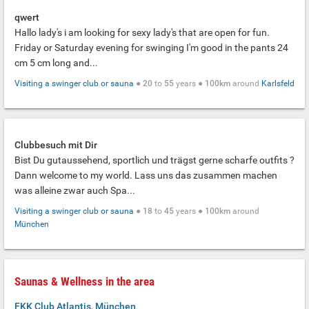
qwert
Hallo lady's i am looking for sexy lady's that are open for fun.
Friday or Saturday evening for swinging I'm good in the pants 24
cm 5 cm long and...
Visiting a swinger club or sauna
●
20
to
55
years ●
100km
around
Karlsfeld
Clubbesuch mit Dir
Bist Du gutaussehend, sportlich und trägst gerne scharfe outfits ?
Dann welcome to my world. Lass uns das zusammen machen
was alleine zwar auch Spa...
Visiting a swinger club or sauna
●
18
to
45
years ●
100km
around
München
Saunas & Wellness in the area
FKK Club Atlantis, München