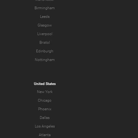
Birmingham
Leeds
Glasgow
Liverpool
Bristol
Edinburgh
Nottingham
United States
New York
Chicago
Phoenix
Dallas
Los Angeles
Atlanta