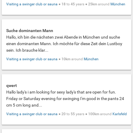
Visiting a swinger club or sauna
●
18
to
45
years ●
25km
around
München
Suche dominanten Mann
Hallo, ich bin die nächsten zwei Abende in München und suche
einen dominanten Mann. Ich möchte für diese Zeit dein Lustboy
sein. Ich brauche klar...
Visiting a swinger club or sauna
●
10km
around
München
qwert
Hallo lady's i am looking for sexy lady's that are open for fun.
Friday or Saturday evening for swinging I'm good in the pants 24
cm 5 cm long and...
Visiting a swinger club or sauna
●
20
to
55
years ●
100km
around
Karlsfeld