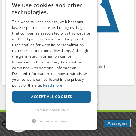
We use cookies and other
technologies.
This website uses cookies, web beacons,
JavaScript and similar technologies. I agree
that companies associated with this website
and third parties create pseudonymized
user profiles for website personalization,
market research and advertising. Although
Friedhof am Fließtal
the generated information can be
Parking lot
forwarded to third parties, it can not be
Waidmannsluster Damm, kurz vor Autobahnauffahrt
combined with personal information.
Detailed information and how to withdraw
Berlin
-
Berlin
your consent can be found in the privacy
policy of the site.
Read more
ACCEPT ALL COOKIES
1
2
3
NECESSARY COOKIES ONLY
Popcorn
CUSTOMIZE SETTINGS
Search term
Anzeigen
Dating, Chat & more
Free