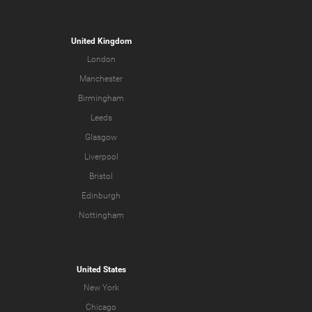
United Kingdom
London
Manchester
Birmingham
Leeds
Glasgow
Liverpool
Bristol
Edinburgh
Nottingham
United States
New York
Chicago