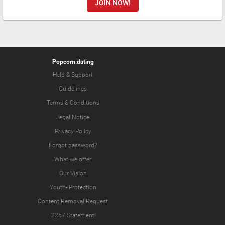
JOIN NOW!
Popcorn.dating
Help & Support
Guidelines
Terms & Conditions
Legal Notice
Privacy Policy
Forgot password?
What we offer
Our Vision
Youth-
Protection
Content Removal Request
2257 Statement