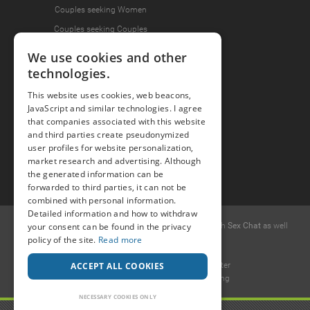
Couples seeking Women
Couples seeking Couples
We use cookies and other
technologies.
Join the Fun
This website uses cookies, web beacons,
Press Area
JavaScript and similar technologies. I agree
Invite Friends
that companies associated with this website
and third parties create pseudonymized
user profiles for website personalization,
market research and advertising. Although
the generated information can be
forwarded to third parties, it can not be
combined with personal information.
Detailed information and how to withdraw
© 2015 -
2026
Popcorn
.dating
-
Free casual dates
with
Sex Chat
as well
your consent can be found in the privacy
as
Erotic Discussions
.
policy of the site.
Read more
Ideawise Limited
Unit 603A, 6/F, Tower 1 Admiralty Center
ACCEPT ALL COOKIES
18 Harcourt Road, Admiralty, Hong Kong
.
NECESSARY COOKIES ONLY
Payment and debt collection take place by Compay GmbH, Mettmanner