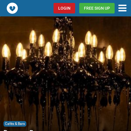
Popcorn.dating
LOGIN
FREE SIGN UP
Cafés & Bars