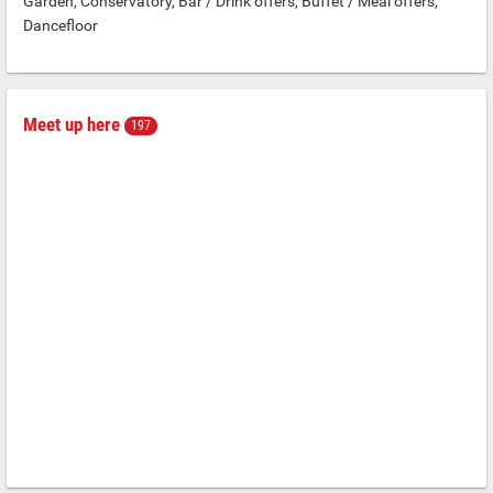
Garden, Conservatory, Bar / Drink offers, Buffet / Meal offers,
Dancefloor
Meet up here
197