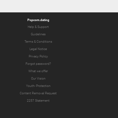
Popcorn.dating
Help & Support
Guidelines
Terms & Conditions
Legal Notice
Privacy Policy
Forgot password?
What we offer
Our Vision
Youth-
Protection
Content Removal Request
2257 Statement