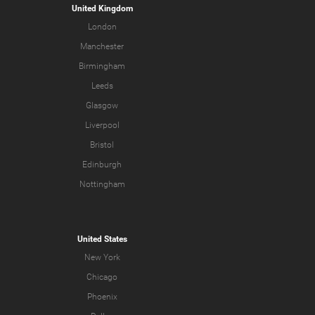
United Kingdom
London
Manchester
Birmingham
Leeds
Glasgow
Liverpool
Bristol
Edinburgh
Nottingham
United States
New York
Chicago
Phoenix