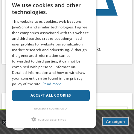
We use cookies and other
technologies.
This website uses cookies, web beacons,
JavaScript and similar technologies. I agree
that companies associated with this website
Bushaltestelle am Kehr
and third parties create pseudonymized
Parking lot
user profiles for website personalization,
Die Autos sind gut zwischen den Bäumen versteckt.
market research and advertising. Although
the generated information can be
Göttingen
-
Niedersachsen
forwarded to third parties, it can not be
combined with personal information.
Detailed information and how to withdraw
your consent can be found in the privacy
1
2
policy of the site.
Read more
ACCEPT ALL COOKIES
Search term
NECESSARY COOKIES ONLY
Popcorn
CUSTOMIZE SETTINGS
Anzeigen
Dating, Chat & more
Country
Free