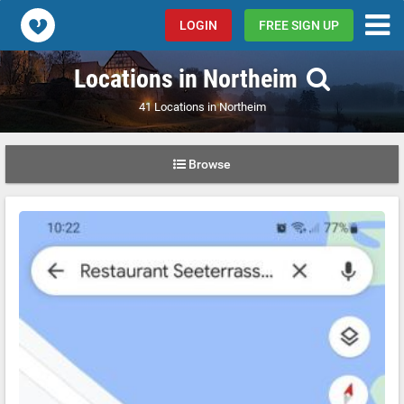
Popcorn.dating
LOGIN
FREE SIGN UP
Locations in Northeim
41 Locations in Northeim
Browse