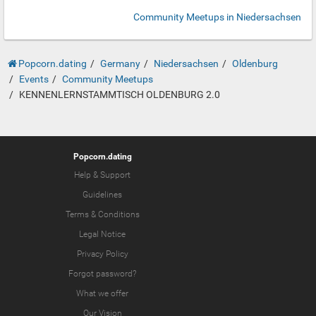
Community Meetups in Niedersachsen
Popcorn.dating
Germany
Niedersachsen
Oldenburg
Events
Community Meetups
KENNENLERNSTAMMTISCH OLDENBURG 2.0
Popcorn.dating
Help & Support
Guidelines
Terms & Conditions
Legal Notice
Privacy Policy
Forgot password?
What we offer
Our Vision