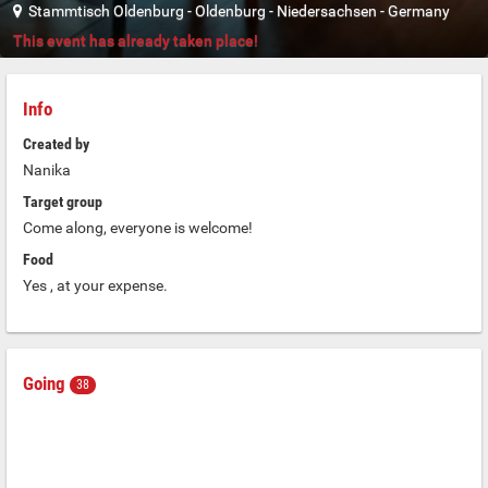
Stammtisch Oldenburg
-
Oldenburg
-
Niedersachsen
-
Germany
This event has already taken place!
Info
Created by
Nanika
Target group
Come along, everyone is welcome!
Food
Yes , at your expense.
Going
38