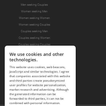
Men seeking Couples
Women seeking Men
Women seeking Women
Women seeking Couples
Couples seeking Men
Couples seeking Women
Couples seeking Couples
We use cookies and other
technologies.
Join the Fun
This website uses cookies, web beacons,
Press Area
JavaScript and similar technologies. I agree
that companies associated with this website
Invite Friends
and third parties create pseudonymized
user profiles for website personalization,
market research and advertising. Although
the generated information can be
forwarded to third parties, it can not be
combined with personal information.