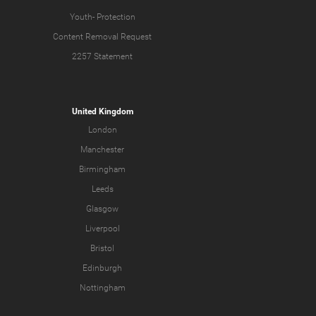
Youth-
Protection
Content Removal Request
2257 Statement
United Kingdom
London
Manchester
Birmingham
Leeds
Glasgow
Liverpool
Bristol
Edinburgh
Nottingham