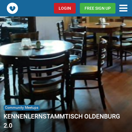
Popcorn.dating
LOGIN
FREE SIGN UP
Community Meetups
KENNENLERNSTAMMTISCH OLDENBURG
2.0