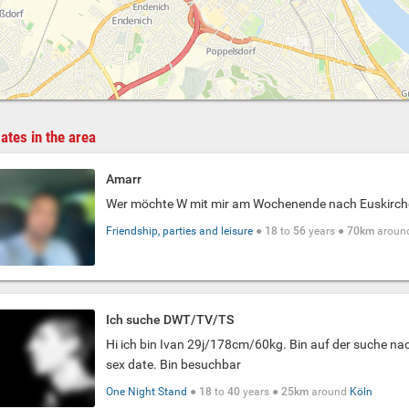
ates in the area
Amarr
Wer möchte W mit mir am Wochenende nach Euskirc
Friendship, parties and leisure
●
18
to
56
years ●
70km
aroun
Ich suche DWT/TV/TS
Hi ich bin Ivan 29j/178cm/60kg. Bin auf der suche n
sex date. Bin besuchbar
One Night Stand
●
18
to
40
years ●
25km
around
Köln