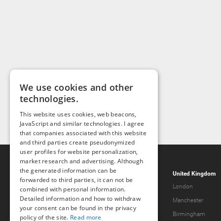
We use cookies and other
technologies.
This website uses cookies, web beacons,
JavaScript and similar technologies. I agree
that companies associated with this website
and third parties create pseudonymized
user profiles for website personalization,
market research and advertising. Although
the generated information can be
Popcorn.dating
United Kingdom
forwarded to third parties, it can not be
Help & Support
London
combined with personal information.
Detailed information and how to withdraw
Guidelines
Manchester
your consent can be found in the privacy
Terms & Conditions
Birmingham
policy of the site.
Read more