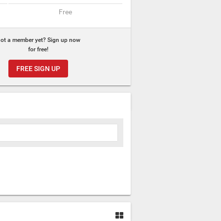
Free
ot a member yet? Sign up now
for free!
FREE SIGN UP