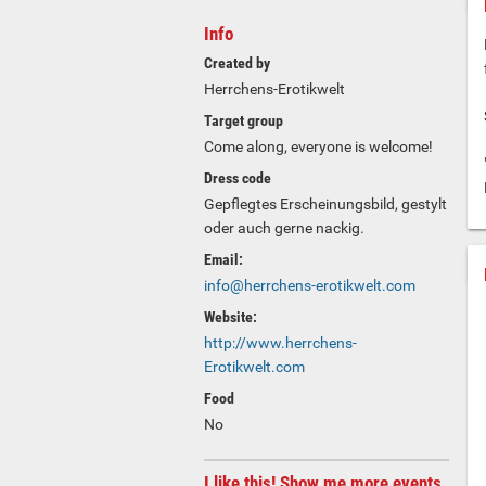
Info
Created by
Herrchens-Erotikwelt
Target group
Come along, everyone is welcome!
Dress code
Gepflegtes Erscheinungsbild, gestylt
oder auch gerne nackig.
Email:
info@herrchens-erotikwelt.com
Website:
http://www.herrchens-
Erotikwelt.com
Food
No
I like this! Show me more events