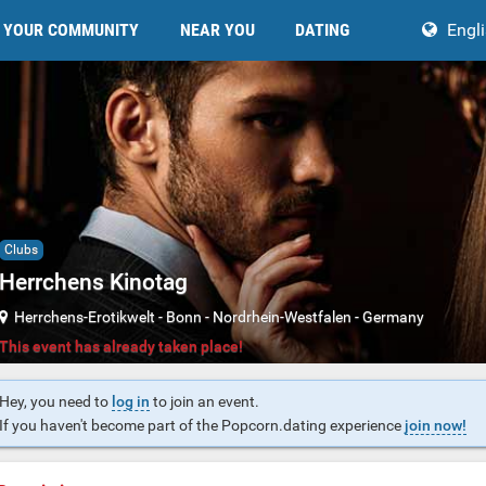
YOUR COMMUNITY
NEAR YOU
DATING
Engl
Clubs
Herrchens Kinotag
Herrchens-Erotikwelt
-
Bonn
-
Nordrhein-Westfalen
-
Germany
This event has already taken place!
Hey, you need to
log in
to join an event.
If you haven't become part of the Popcorn.dating experience
join now!