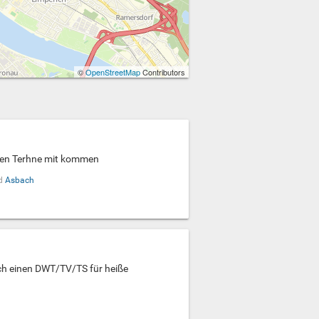
©
OpenStreetMap
Contributors
hen Terhne mit kommen
d
Asbach
ach einen DWT/TV/TS für heiße