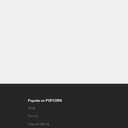
Popular on POPCORN
Chat
Forum
Casual Dating