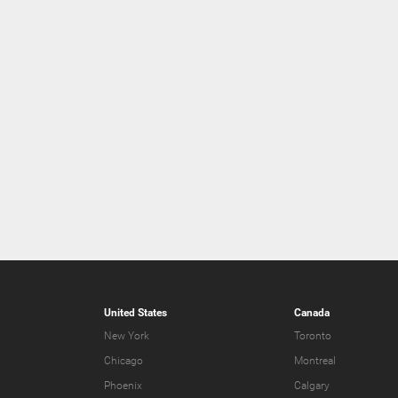
United States
Canada
New York
Toronto
Chicago
Montreal
Phoenix
Calgary