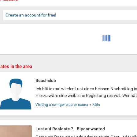
Create an account for free!
ates in the area
Beachclub
Ich hätte mal wieder Lust einen heissen Nachmittag i
Hierzu wäre eine weibliche Begleitung reizvoll. Wer hätt
Visiting a swinger club or sauna
●
Köln
Lust auf Realdate ?...Bipaar wanted
Gerne ein Paar ,eine Lady oder auch ein Gent , oder alle