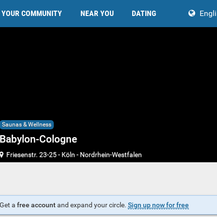
YOUR COMMUNITY
NEAR YOU
DATING
Engl
Saunas & Wellness
Babylon-Cologne
Friesenstr. 23-25
-
Köln
-
Nordrhein-Westfalen
Get a
free account
and expand your circle.
Sign up now for free