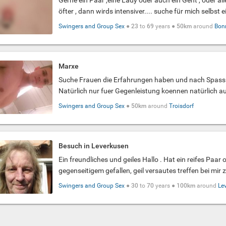
öfter , dann wirds intensiver.... suche für mich selbst ei
Swingers and Group Sex
●
23
to
69
years ●
50km
around
Bon
Marxe
Suche Frauen die Erfahrungen haben und nach Spass s
Natürlich nur fuer Gegenleistung koennen natürlich a
Swingers and Group Sex
●
50km
around
Troisdorf
Besuch in Leverkusen
Ein freundliches und geiles Hallo . Hat ein reifes Paar 
gegenseitigem gefallen, geil versautes treffen bei mir z
Swingers and Group Sex
●
30
to
70
years ●
100km
around
Le