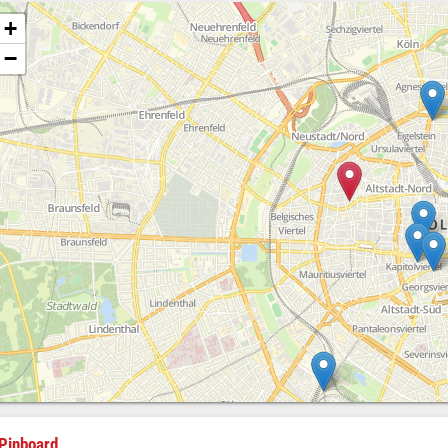
+
−
Pinboard