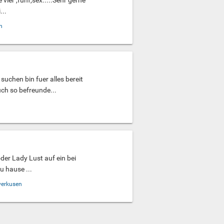
...
n
uchen bin fuer alles bereit
uch so befreunde...
oder Lady Lust auf ein bei
u hause ...
verkusen