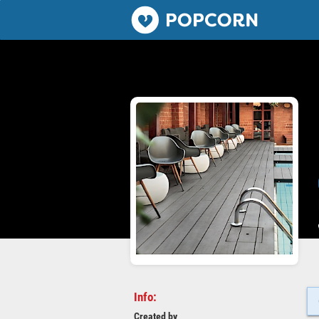
Popcorn.dating
Info:
Created by