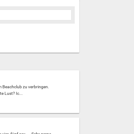
m Beachclub zu verbringen.
e Lust? Ic...
 vier ,fünf,sex.....Sehr gerne