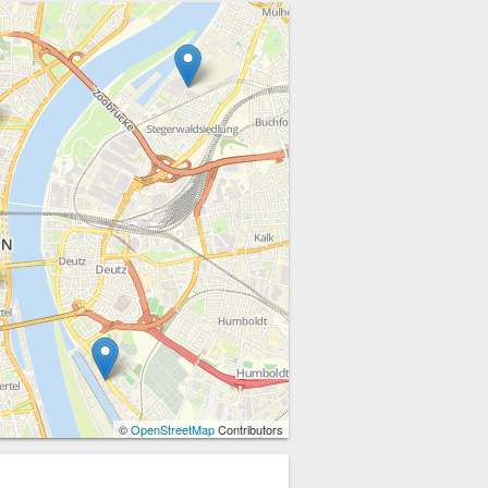
©
OpenStreetMap
Contributors