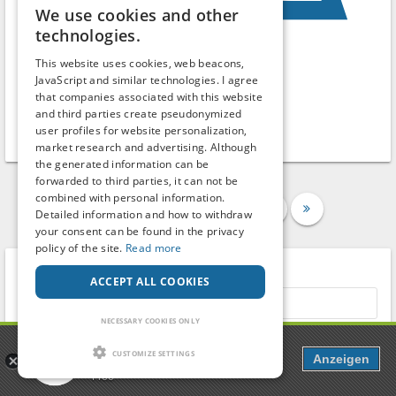
We use cookies and other
technologies.
This website uses cookies, web beacons,
Rastplatz worringen A 57
JavaScript and similar technologies. I agree
that companies associated with this website
Parking lot
and third parties create pseudonymized
Männer, aber manchmal auch Paare.
user profiles for website personalization,
Köln
-
Nordrhein-Westfalen
market research and advertising. Although
the generated information can be
forwarded to third parties, it can not be
combined with personal information.
1
2
3
4
5
Detailed information and how to withdraw
your consent can be found in the privacy
policy of the site.
Read more
Search term
ACCEPT ALL COOKIES
NECESSARY COOKIES ONLY
Country
Popcorn
CUSTOMIZE SETTINGS
Anzeigen
Dating, Chat & more
Free