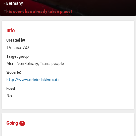
-
Germany
This event has already taken place!
Info
Created by
TV_Lisa_AO
Target group
Men, Non -binary, Trans people
Website:
http://www.erlebniskinos.de
Food
No
Going
2