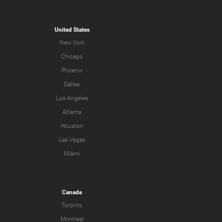
United States
New York
Chicago
Phoenix
Dallas
Los Angeles
Atlanta
Houston
Las Vegas
Miami
Canada
Toronto
Montreal