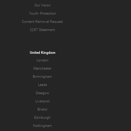
Our Vision
Youth-
Protection
Content Removal Request
2257 Statement
United Kingdom
London
Manchester
Birmingham
Leeds
Glasgow
Liverpool
Bristol
Edinburgh
Nottingham