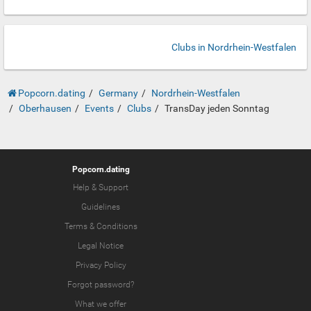
Clubs in Nordrhein-Westfalen
Popcorn.dating
Germany
Nordrhein-Westfalen
Oberhausen
Events
Clubs
TransDay jeden Sonntag
Popcorn.dating
Help & Support
Guidelines
Terms & Conditions
Legal Notice
Privacy Policy
Forgot password?
What we offer