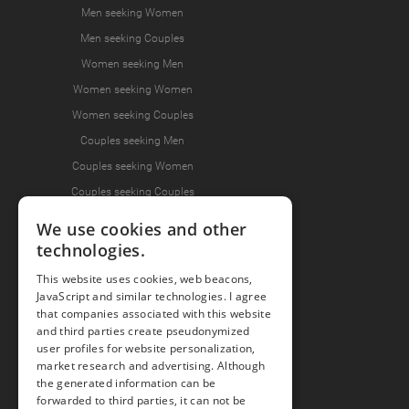
Men seeking Women
Men seeking Couples
Women seeking Men
Women seeking Women
Women seeking Couples
Couples seeking Men
Couples seeking Women
Couples seeking Couples
We use cookies and other
technologies.
Join the Fun
This website uses cookies, web beacons,
Press Area
JavaScript and similar technologies. I agree
Invite Friends
that companies associated with this website
and third parties create pseudonymized
user profiles for website personalization,
market research and advertising. Although
the generated information can be
forwarded to third parties, it can not be