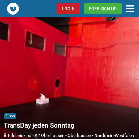
Popcorn.dating
LOGIN
FREE SIGN UP
Clubs
TransDay jeden Sonntag
Erlebniskino EK2 Oberhausen
-
Oberhausen
-
Nordrhein-Westfalen