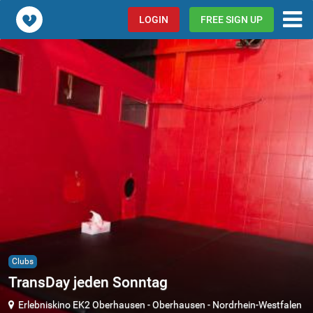
Popcorn.dating
LOGIN
FREE SIGN UP
Clubs
TransDay jeden Sonntag
Erlebniskino EK2 Oberhausen
-
Oberhausen
-
Nordrhein-Westfalen