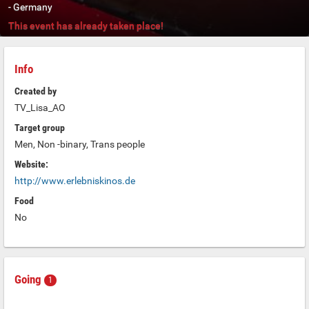
-
Germany
This event has already taken place!
Info
Created by
TV_Lisa_AO
Target group
Men, Non -binary, Trans people
Website:
http://www.erlebniskinos.de
Food
No
Going
1