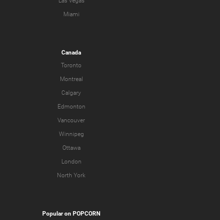
Las Vegas
Miami
Canada
Toronto
Montreal
Calgary
Edmonton
Vancouver
Winnipeg
Ottawa
London
North York
Popular on POPCORN