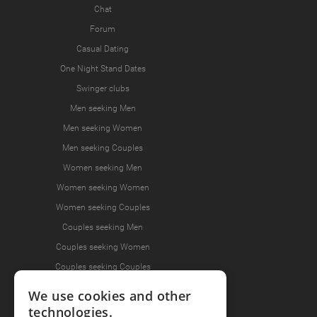
Chat
Forum
Casual Dating
One Night Stand Dates
Swinger clubs
Men seeking Men
Men seeking Women
Men seeking Couples
Women seeking Men
Women seeking Women
Women seeking Couples
Couples seeking Men
Couples seeking Women
Couples seeking Couples
We use cookies and other
technologies.