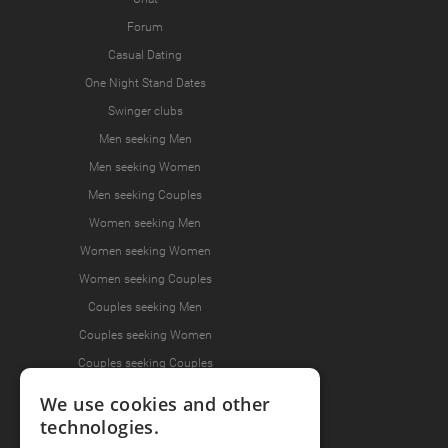
Forum
Casual Dating
One Night Stand Dates
Swinger clubs
Men seeking Men
Men seeking Women
Men seeking Couples
Women seeking Men
Women seeking Women
Women seeking Couples
Couples seeking Men
Couples seeking Women
Couples seeking Couples
We use cookies and other
technologies.
Join the Fun