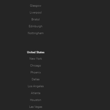
Glasgow
Liverpool
Bristol
Edinburgh
Nottingham
United States
New York
Chicago
Phoenix
Dallas
Los Angeles
Atlanta
Houston
Las Vegas