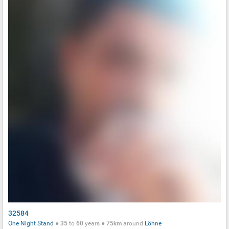
32584
One Night Stand
●
35
to
60
years ●
75km
around
Löhne