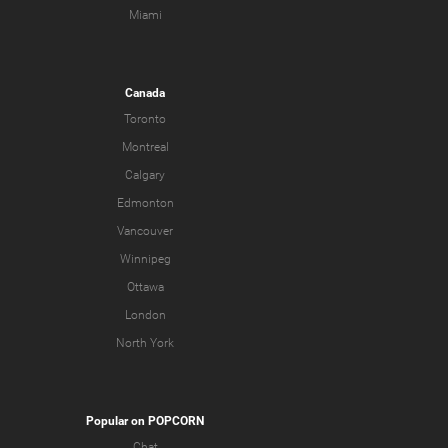
Miami
Canada
Toronto
Montreal
Calgary
Edmonton
Vancouver
Winnipeg
Ottawa
London
North York
Popular on POPCORN
Chat