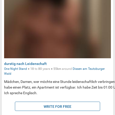
durstig nach Leidenschaft
One Night Stand
●
18
to
80
years ●
55km
around
Dissen am Teutoburger
Wald
Mädchen, Damen, wer möchte eine Stunde leidenschaftlich verbringen
habe einen Platz, ein Apartment ist verfügbar. Ich habe Zeit bis 01:00 U
Ich spreche Englisch.
WRITE FOR FREE