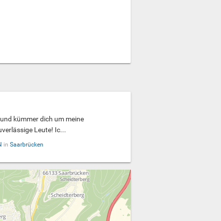
h und kümmer dich um meine
erlässige Leute! Ic...
N
in
Saarbrücken