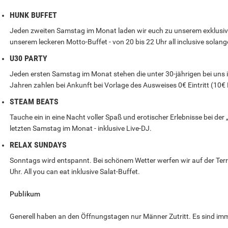
HUNK BUFFET
Jeden zweiten Samstag im Monat laden wir euch zu unserem exklusive
unserem leckeren Motto-Buffet - von 20 bis 22 Uhr all inclusive solange
U30 PARTY
Jeden ersten Samstag im Monat stehen die unter 30-jährigen bei uns i
Jahren zahlen bei Ankunft bei Vorlage des Ausweises 0€ Eintritt (10€ M
STEAM BEATS
Tauche ein in eine Nacht voller Spaß und erotischer Erlebnisse bei d
letzten Samstag im Monat - inklusive Live-DJ.
RELAX SUNDAYS
Sonntags wird entspannt. Bei schönem Wetter werfen wir auf der Terr
Uhr. All you can eat inklusive Salat-Buffet.
Publikum
Generell haben an den Öffnungstagen nur Männer Zutritt. Es sind imm