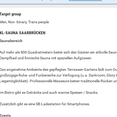
Target group
Men, Non -binary, Trans people
XL-SAUNA SAARBRÜCKEN
Saunabereich
Auf mehr als 800 Quadratmetern bietet sich den Gästen ein stilvolle Sa
Dampfbad und finnische Sauna mit speziellen Aufgüssen.
Das angenehme Ambiente des gepflegten Terrassen-Gartens lädt zum O
großzügige Ruhe- und Funbereiche zur Verfügung (u.a. Darkroom, Glory H
Liegemöglichkeit). Professionelle Masseure bieten traditionelle Rücken 
Im Bistro gibt es Getränke und auch warme Speisen / Snacks.
Zusätzlich gibt es eine SB-Ladestation für Smartphones.
Events