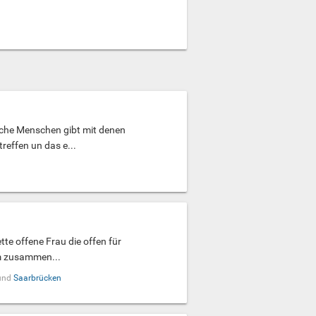
iche Menschen gibt mit denen
effen un das e...
tte offene Frau die offen für
em zusammen...
und
Saarbrücken