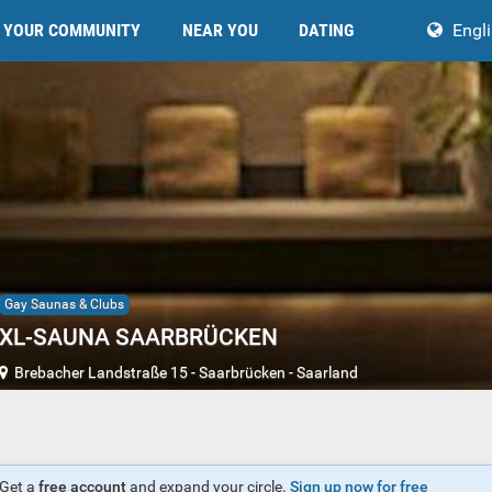
YOUR COMMUNITY
NEAR YOU
DATING
Engl
Gay Saunas & Clubs
XL-SAUNA SAARBRÜCKEN
Brebacher Landstraße 15
-
Saarbrücken
-
Saarland
Get a
free account
and expand your circle.
Sign up now for free