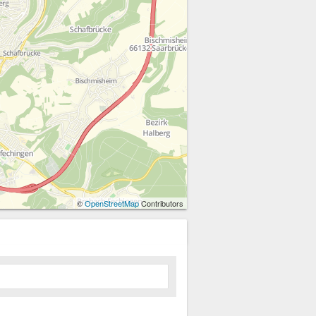
©
OpenStreetMap
Contributors