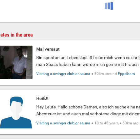
ates in the area
Mal versaut
Bin spontan un Lebenslust :$ freue mich wenn es ehrl
man Spass haben kann würde mich gerne mit Frauen tr
Visiting a swinger club or sauna
●
50km
around
Eppelborn
Heiß!!
Hey Leute, Hallo schöne Damen, also ich suche eine ne
Abenteuer ist und auch mal verbotene dinge mit ein
Visiting a swinger club or sauna
●
18
to
45
years ●
50km
aro