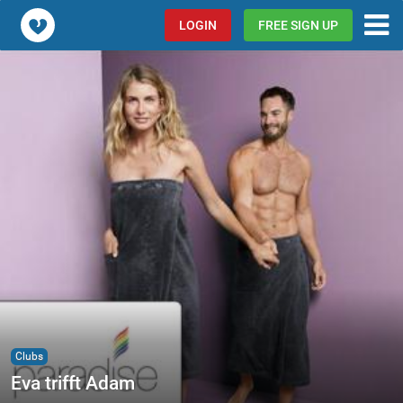
Popcorn.dating
LOGIN
FREE SIGN UP
Clubs
Eva trifft Adam