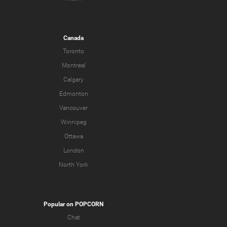
Canada
Toronto
Montreal
Calgary
Edmonton
Vancouver
Winnipeg
Ottawa
London
North York
Popular on POPCORN
Chat