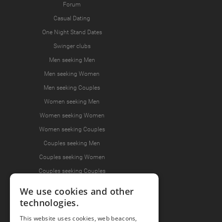
Forum
Casual Dating
One Night Stand Dates
Swinger clubs
Men seeking Men
Men seeking Women
Men seeking Couples
Women seeking Men
Women seeking Women
Women seeking Couples
Couples seeking Men
Couples seeking Women
Couples seeking Couples
We use cookies and other
technologies.
Join the Fun
This website uses cookies, web beacons,