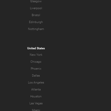
Glasgow
Liverpool
Bristol
Edinburgh
Nottingham
United States
New York
Chicago
Phoenix
Dallas
Los Angeles
Atlanta
Houston
Las Vegas
Miami