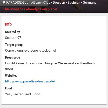
PARADISE-Sauna-Beach-Club
-
Dresden
-
Sachsen
-
Germany
This event has already taken place!
Info
Created by
Secretm97
Target group
Come along, everyone is welcome!
Dress code
Es gibt keinen Dresscode. Gängiger Weise wird ein Handtuch
getra
Website:
http://www.paradise-dresden.de/
Food
Yes , Fee required. Food