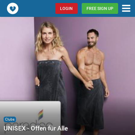
Popcorn.dating
LOGIN
FREE SIGN UP
Clubs
UNISEX - Offen für Alle