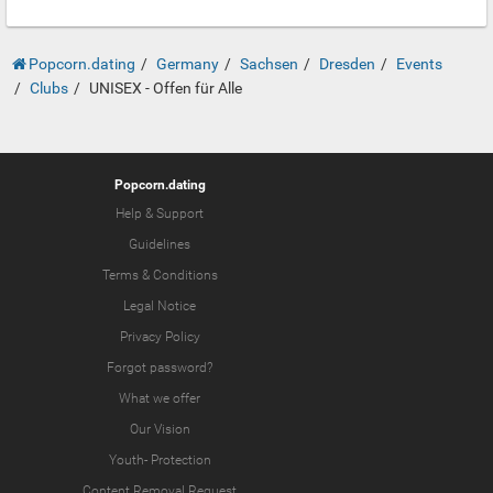
Popcorn.dating
Germany
Sachsen
Dresden
Events
Clubs
UNISEX - Offen für Alle
Popcorn.dating
Help & Support
Guidelines
Terms & Conditions
Legal Notice
Privacy Policy
Forgot password?
What we offer
Our Vision
Youth-
Protection
Content Removal Request