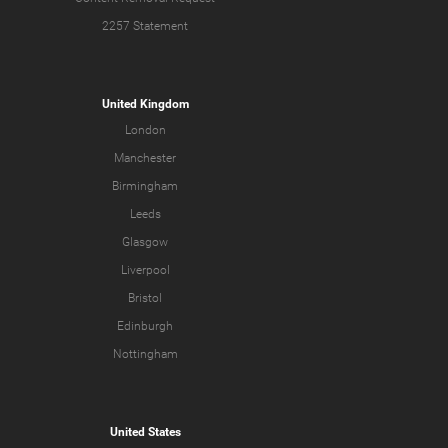
2257 Statement
United Kingdom
London
Manchester
Birmingham
Leeds
Glasgow
Liverpool
Bristol
Edinburgh
Nottingham
United States