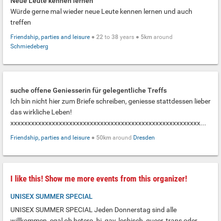
Neue Leute kennen lernen
Würde gerne mal wieder neue Leute kennen lernen und auch
treffen
Friendship, parties and leisure
●
22
to
38
years ●
5km
around
Schmiedeberg
suche offene Geniesserin für gelegentliche Treffs
Ich bin nicht hier zum Briefe schreiben, geniesse stattdessen lieber
das wirkliche Leben!
xxxxxxxxxxxxxxxxxxxxxxxxxxxxxxxxxxxxxxxxxxxxxxxxxxxxxxx...
Friendship, parties and leisure
●
50km
around
Dresden
I like this! Show me more events from this organizer!
UNISEX SUMMER SPECIAL
UNISEX SUMMER SPECIAL Jeden Donnerstag sind alle
willkommen, egal ob hetero, bi, gay, lesbisch, queer, trans oder