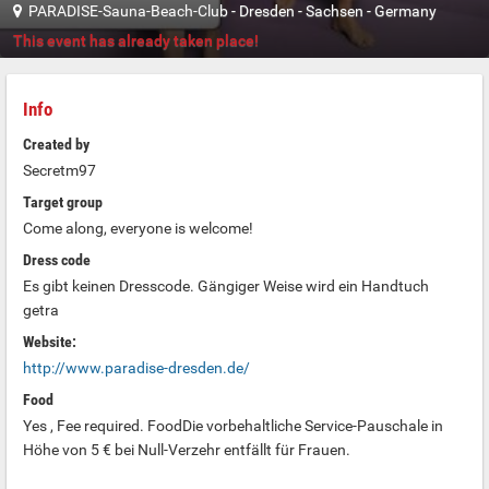
PARADISE-Sauna-Beach-Club
-
Dresden
-
Sachsen
-
Germany
This event has already taken place!
Info
Created by
Secretm97
Target group
Come along, everyone is welcome!
Dress code
Es gibt keinen Dresscode. Gängiger Weise wird ein Handtuch
getra
Website:
http://www.paradise-dresden.de/
Food
Yes , Fee required. FoodDie vorbehaltliche Service-Pauschale in
Höhe von 5 € bei Null-Verzehr entfällt für Frauen.