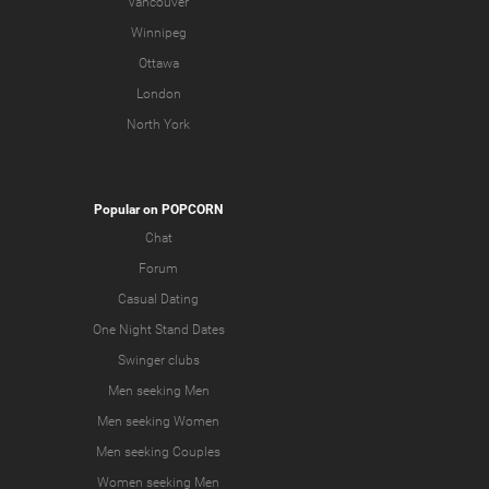
Vancouver
Winnipeg
Ottawa
London
North York
Popular on POPCORN
Chat
Forum
Casual Dating
One Night Stand Dates
Swinger clubs
Men seeking Men
Men seeking Women
Men seeking Couples
Women seeking Men