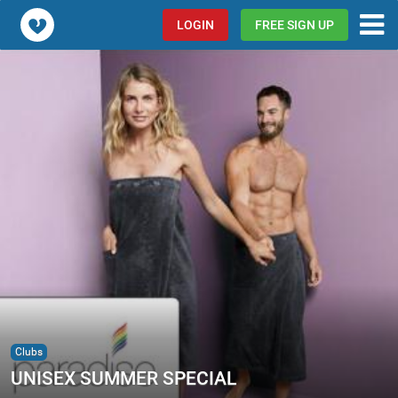
Popcorn.dating
LOGIN
FREE SIGN UP
Clubs
UNISEX SUMMER SPECIAL