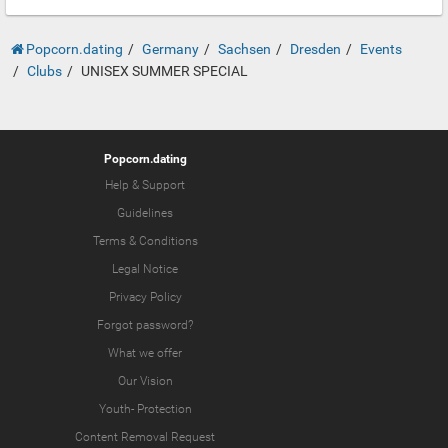
Popcorn.dating
Germany
Sachsen
Dresden
Events
Clubs
UNISEX SUMMER SPECIAL
Popcorn.dating
Help & Support
Guidelines
Terms & Conditions
Legal Notice
Privacy Policy
Forgot password?
What we offer
Our Vision
Youth-
Protection
Content Removal Request