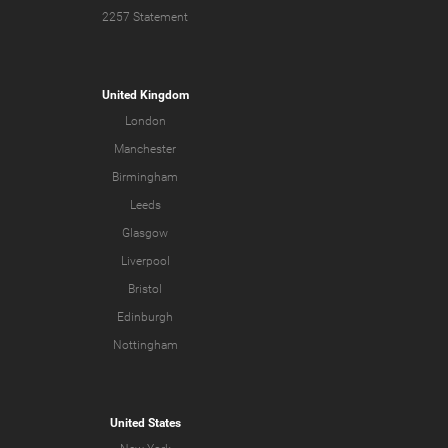
2257 Statement
United Kingdom
London
Manchester
Birmingham
Leeds
Glasgow
Liverpool
Bristol
Edinburgh
Nottingham
United States