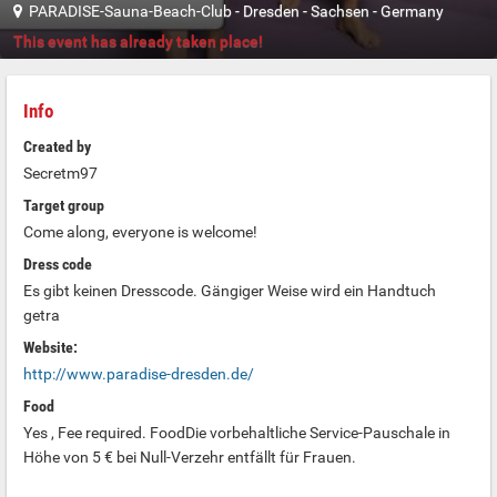
PARADISE-Sauna-Beach-Club
-
Dresden
-
Sachsen
-
Germany
This event has already taken place!
Info
Created by
Secretm97
Target group
Come along, everyone is welcome!
Dress code
Es gibt keinen Dresscode. Gängiger Weise wird ein Handtuch
getra
Website:
http://www.paradise-dresden.de/
Food
Yes , Fee required. FoodDie vorbehaltliche Service-Pauschale in
Höhe von 5 € bei Null-Verzehr entfällt für Frauen.