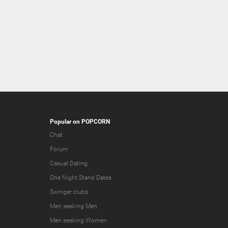
Popular on POPCORN
Chat
Forum
Casual Dating
One Night Stand Dates
Swinger clubs
Men seeking Men
Men seeking Women