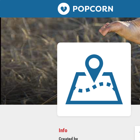
Popcorn.dating
Info
Created by