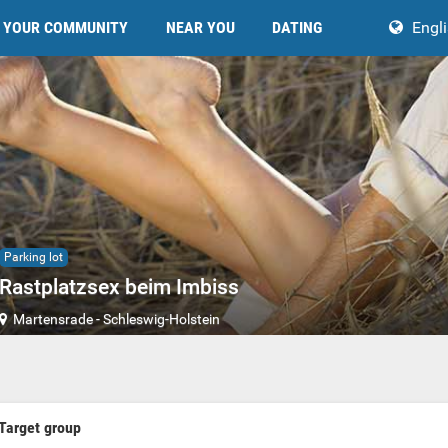
YOUR COMMUNITY
NEAR YOU
DATING
Engl
Parking lot
Rastplatzsex beim Imbiss
Martensrade
-
Schleswig-Holstein
Target group