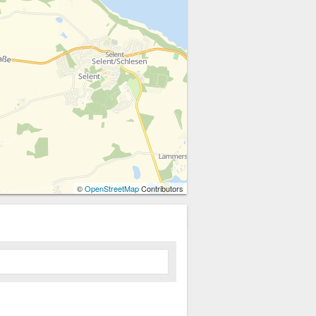
©
OpenStreetMap
Contributors