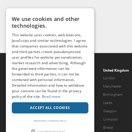
We use cookies and other
technologies.
This website uses cookies, web beacons,
JavaScript and similar technologies. I agree
that companies associated with this website
and third parties create pseudonymized
user profiles for website personalization,
market research and advertising. Although
the generated information can be
Popcorn.dating
United Kingdom
forwarded to third parties, it can not be
Help & Support
London
combined with personal information.
Detailed information and how to withdraw
Guidelines
Manchester
your consent can be found in the privacy
Terms & Conditions
Birmingham
policy of the site.
Read more
Legal Notice
Leeds
ACCEPT ALL COOKIES
Privacy Policy
Glasgow
Forgot password?
Liverpool
NECESSARY COOKIES ONLY
What we offer
Bristol
CUSTOMIZE SETTINGS