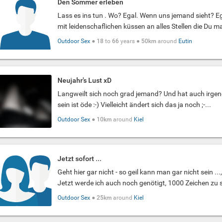
Den Sommer erleben
Lass es ins tun . Wo? Egal. Wenn uns jemand sieht? Eg
mit leidenschaflichen küssen an alles Stellen die Du ma
Outdoor Sex
●
18
to
66
years ●
50km
around
Eutin
Neujahr's Lust xD
Langweilt sich noch grad jemand? Und hat auch irgendw
sein ist öde :-) Vielleicht ändert sich das ja noch ;-...
Outdoor Sex
●
10km
around
Kiel
Jetzt sofort ...
Geht hier gar nicht - so geil kann man gar nicht sein ..
Jetzt werde ich auch noch genötigt, 1000 Zeichen zu s
Outdoor Sex
●
25km
around
Kiel