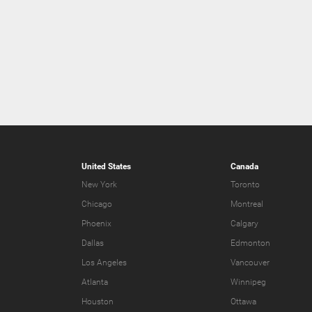
United States
Canada
New York
Toronto
Chicago
Montreal
Phoenix
Calgary
Dallas
Edmonton
Los Angeles
Vancouver
Atlanta
Winnipeg
Houston
Ottawa