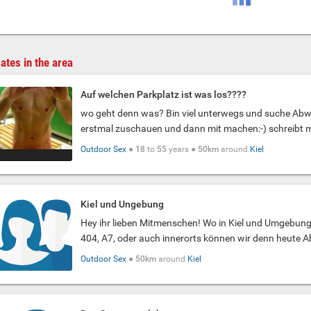
ates in the area
Auf welchen Parkplatz ist was los????
wo geht denn was? Bin viel unterwegs und suche Ab
erstmal zuschauen und dann mit machen:-) schreibt m
Outdoor Sex
●
18
to
55
years ●
50km
around
Kiel
Kiel und Ungebung
Hey ihr lieben Mitmenschen! Wo in Kiel und Umgebung
404, A7, oder auch innerorts können wir denn heute Ab
Outdoor Sex
●
50km
around
Kiel