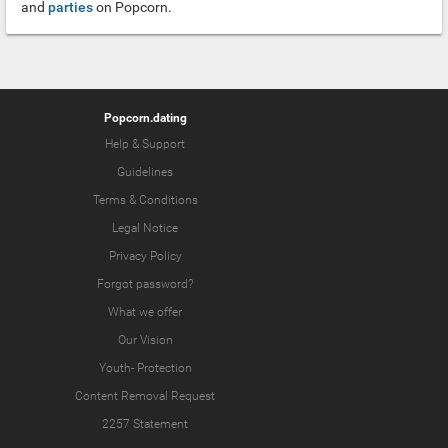
and
parties
on Popcorn.
Popcorn.dating
Help & Support
Guidelines
Terms & Conditions
Legal Notice
Privacy Policy
Forgot password?
What we offer
Our Vision
Youth-
Protection
Content Removal Request
2257 Statement