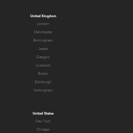
United Kingdom
London
Manchester
Birmingham
Leeds
Glasgow
Liverpool
Bristol
Edinburgh
Nottingham
United States
New York
Chicago