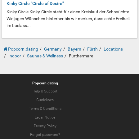
Kinky Circle "Circle of Desire"
Kinky Circle Kinky-Circle steht für einen Kreislauf der Sehnsüchte.
Wir jagen Wünschen hinterher bis wir merken, dass echte Freiheit
im Loslass...
Popcorn.dating
Germany
Bayern
Fürth
Locations
Indoor
Saunas & Wellness
Fürthermare
Popcorn.dating
Help & Support
Guidelines
Terms & Conditions
Legal Notice
Privacy Policy
Forgot password?