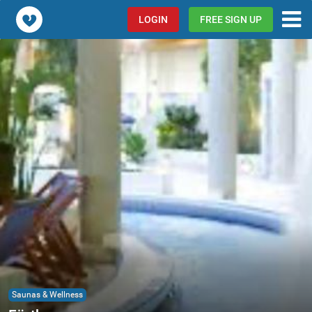
Popcorn.dating
LOGIN
FREE SIGN UP
Saunas & Wellness