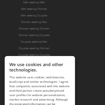
Men seeking Men
Men seeking Women
Men seeking Couples
Women seeking Men
Women seeking Women
Women seeking Couples
Couples seeking Men
Couples seeking Women
Couples seeking Couples
We use cookies and other
technologies.
Join the Fun
This website uses cookies, web beacons,
Press Area
JavaScript and similar technologies. I agree
Invite Friends
that companies associated with this website
and third parties create pseudonymized
user profiles for website personalization,
market research and advertising. Although
the generated information can be