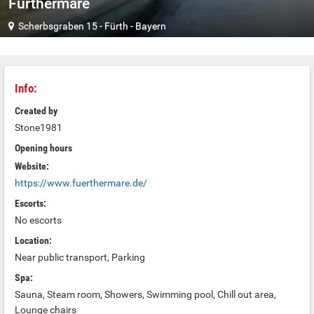
Fürthermare
Scherbsgraben 15
-
Fürth
-
Bayern
Info:
Created by
Stone1981
Opening hours
Website:
https://www.fuerthermare.de/
Escorts:
No escorts
Location:
Near public transport, Parking
Spa:
Sauna, Steam room, Showers, Swimming pool, Chill out area,
Lounge chairs