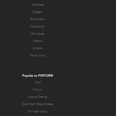
Montreal
Calgary
Edmonton
Vancouver
Winnipeg
Ottawa
London
North York
Popular on POPCORN
Chat
Forum
Casual Dating
One Night Stand Dates
Swinger clubs