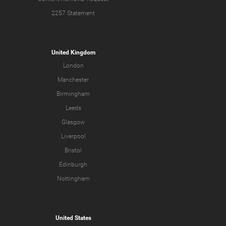
2257 Statement
United Kingdom
London
Manchester
Birmingham
Leeds
Glasgow
Liverpool
Bristol
Edinburgh
Nottingham
United States