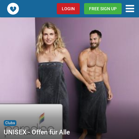
Popcorn.dating
LOGIN
FREE SIGN UP
Clubs
UNISEX - Offen für Alle