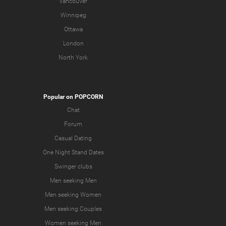
Vancouver
Winnipeg
Ottawa
London
North York
Popular on POPCORN
Chat
Forum
Casual Dating
One Night Stand Dates
Swinger clubs
Men seeking Men
Men seeking Women
Men seeking Couples
Women seeking Men