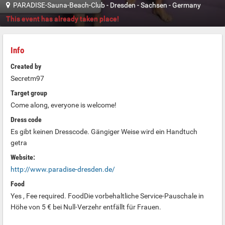
PARADISE-Sauna-Beach-Club
-
Dresden
-
Sachsen
-
Germany
This event has already taken place!
Info
Created by
Secretm97
Target group
Come along, everyone is welcome!
Dress code
Es gibt keinen Dresscode. Gängiger Weise wird ein Handtuch
getra
Website:
http://www.paradise-dresden.de/
Food
Yes , Fee required. FoodDie vorbehaltliche Service-Pauschale in
Höhe von 5 € bei Null-Verzehr entfällt für Frauen.