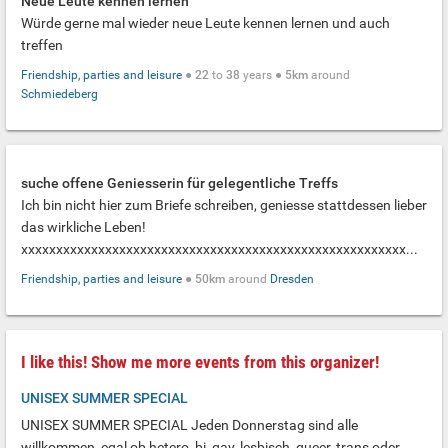
Neue Leute kennen lernen
Würde gerne mal wieder neue Leute kennen lernen und auch
treffen
Friendship, parties and leisure
●
22
to
38
years ●
5km
around
Schmiedeberg
suche offene Geniesserin für gelegentliche Treffs
Ich bin nicht hier zum Briefe schreiben, geniesse stattdessen lieber
das wirkliche Leben!
xxxxxxxxxxxxxxxxxxxxxxxxxxxxxxxxxxxxxxxxxxxxxxxxxxxxxxx...
Friendship, parties and leisure
●
50km
around
Dresden
I like this! Show me more events from this organizer!
UNISEX SUMMER SPECIAL
UNISEX SUMMER SPECIAL Jeden Donnerstag sind alle
willkommen, egal ob hetero, bi, gay, lesbisch, queer, trans oder