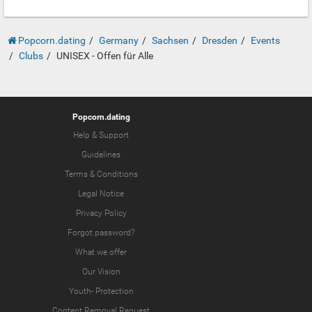
Popcorn.dating
Germany
Sachsen
Dresden
Events
Clubs
UNISEX - Offen für Alle
Popcorn.dating
Help & Support
Guidelines
Terms & Conditions
Legal Notice
Privacy Policy
Forgot password?
What we offer
Our Vision
Youth-
Protection
Content Removal Request